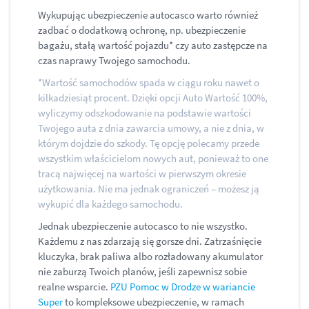
Wykupując ubezpieczenie autocasco warto również
zadbać o dodatkową ochronę, np. ubezpieczenie
bagażu, stałą wartość pojazdu* czy auto zastępcze na
czas naprawy Twojego samochodu.
*Wartość samochodów spada w ciągu roku nawet o
kilkadziesiąt procent. Dzięki opcji Auto Wartość 100%,
wyliczymy odszkodowanie na podstawie wartości
Twojego auta z dnia zawarcia umowy, a nie z dnia, w
którym dojdzie do szkody. Tę opcję polecamy przede
wszystkim właścicielom nowych aut, ponieważ to one
tracą najwięcej na wartości w pierwszym okresie
użytkowania. Nie ma jednak ograniczeń – możesz ją
wykupić dla każdego samochodu.
Jednak ubezpieczenie autocasco to nie wszystko.
Każdemu z nas zdarzają się gorsze dni. Zatrzaśnięcie
kluczyka, brak paliwa albo rozładowany akumulator
nie zaburzą Twoich planów, jeśli zapewnisz sobie
realne wsparcie.
PZU Pomoc w
Drodze w wariancie
Super
to kompleksowe ubezpieczenie, w ramach