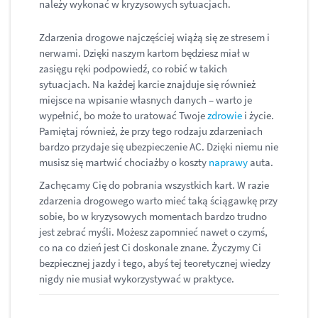
należy wykonać w kryzysowych sytuacjach.
Zdarzenia drogowe najczęściej wiążą się ze stresem i
nerwami. Dzięki naszym kartom będziesz miał w
zasięgu ręki podpowiedź, co robić w takich
sytuacjach. Na każdej karcie znajduje się również
miejsce na wpisanie własnych danych – warto je
wypełnić, bo może to uratować Twoje
zdrowie
i życie.
Pamiętaj również, że przy tego rodzaju zdarzeniach
bardzo przydaje się ubezpieczenie AC. Dzięki niemu nie
musisz się martwić chociażby o koszty
naprawy
auta.
Zachęcamy Cię do pobrania wszystkich kart. W razie
zdarzenia drogowego warto mieć taką ściągawkę przy
sobie, bo w kryzysowych momentach bardzo trudno
jest zebrać myśli. Możesz zapomnieć nawet o czymś,
co na co dzień jest Ci doskonale znane. Życzymy Ci
bezpiecznej jazdy i tego, abyś tej teoretycznej wiedzy
nigdy nie musiał wykorzystywać w praktyce.