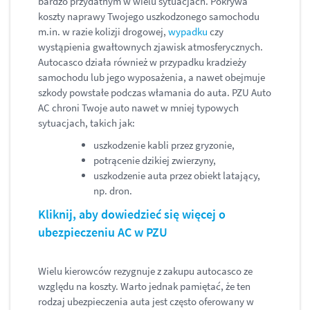
bardzo przydatnym w wielu sytuacjach. Pokrywa
koszty naprawy Twojego uszkodzonego samochodu
m.in. w razie kolizji drogowej,
wypadku
czy
wystąpienia gwałtownych zjawisk atmosferycznych.
Autocasco działa również w przypadku kradzieży
samochodu lub jego wyposażenia, a nawet obejmuje
szkody powstałe podczas włamania do auta. PZU Auto
AC chroni Twoje auto nawet w mniej typowych
sytuacjach, takich jak:
uszkodzenie kabli przez gryzonie,
potrącenie dzikiej zwierzyny,
uszkodzenie auta przez obiekt latający,
np. dron.
Kliknij, aby dowiedzieć się więcej o
ubezpieczeniu AC w PZU
Wielu kierowców rezygnuje z zakupu autocasco ze
względu na koszty. Warto jednak pamiętać, że ten
rodzaj ubezpieczenia auta jest często oferowany w