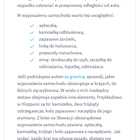
wypadku ustawiać w przepisowej odległości od auta.
W wyposażeniu samochodu warto też uwzględnić:
apteczkę,
kamizelkę odblaskową,
zapasowe żarówki,
linkę do holowania,
przewody rozruchowe,
zimą: skrobaczkę do szyb, szczotkę do
odśnieżania, łopatkę, odmrażacz.
Jeśli podróżujesz autem
za granicę
, sprawdź, jakie
wyposażenie samochodu obowiązuje w krajach, do
których się wybierasz. W wielu z nich niezbędny
zestaw obejmuje zupełnie inne elementy. Przykładowo
w Hiszpanii są to: kamizelka, dwa trójkąty
ostrzegawcze, koło zapasowe i narzędzia do jego
wymiany. Z kolei na Słowacji obowiązkowe
wyposażenie samochodu zawiera: apteczkę,
kamizelkę, trójkąt i koło zapasowe z narzędziami. Jak
widać, każdy kraj ma własne zasady, dlatego nie