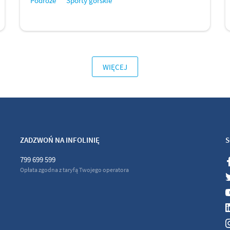
Podróże
Sporty górskie
WIĘCEJ
ZADZWOŃ NA INFOLINIĘ
S
799 699 599
Opłata zgodna z taryfą Twojego operatora