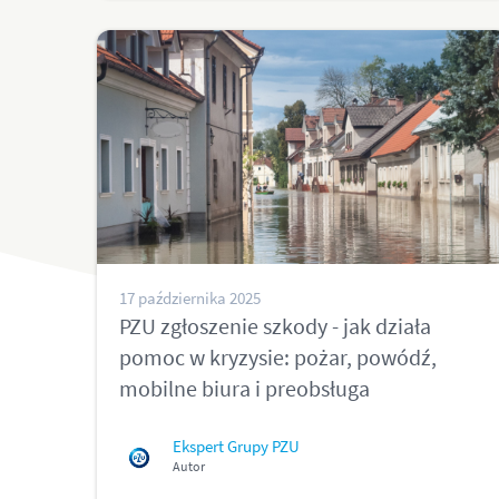
17 października 2025
PZU zgłoszenie szkody - jak działa
pomoc w kryzysie: pożar, powódź,
mobilne biura i preobsługa
Ekspert Grupy PZU
Autor