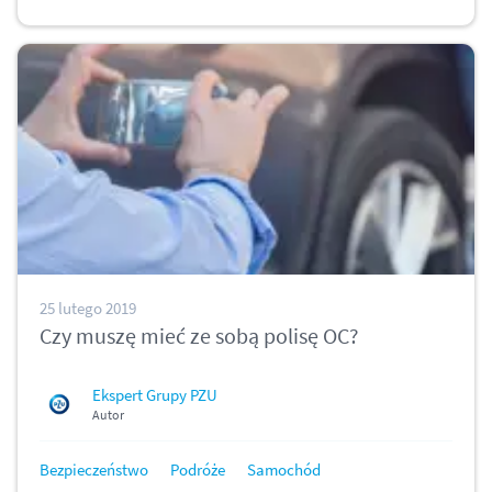
25 lutego 2019
Czy muszę mieć ze sobą polisę OC?
Ekspert Grupy PZU
Autor
Bezpieczeństwo
Podróże
Samochód