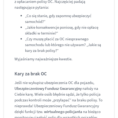
z opłacaniem polisy OC. Najczęściej padają
następujące pytania:
„Co się stanie, gdy zapomnę ubezpieczyć
samochód?”
„Jakie konsekwencje poniosę, gdy nie opłacę
składki w terminie?”
„Czy muszę płacić za OC niesprawnego
samochodu lub którego nie używam? „Jakie są
kary za brak polisy?”
Wyjaśniamy najważniejsze kwestie.
Kary za brak OC
Jeśli nie wykupisz ubezpieczenia OC dla pojazdu,
Ubezpieczeniowy Fundusz Gwarancyjny
nałoży na
Ciebie karę. Wiele osób błędnie sądzi, że tylko policja
podczas kontroli może „przyłapać” na braku polisy. To
nieprawda! Ubezpieczeniowy Fundusz Gwarancyjny
dzięki funkcji tzw.
wirtualnego policjanta
na bieżąco
monitoruje ciągłość polis dla wszystkich pojazdów.