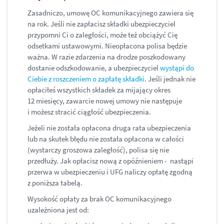
Zasadniczo, umowę OC komunikacyjnego zawiera się
na rok. Jeśli nie zapłacisz składki ubezpieczyciel
przypomni Ci o zaległości, może też obciążyć Cię
odsetkami ustawowymi. Nieopłacona polisa będzie
ważna. W razie zdarzenia na drodze poszkodowany
dostanie odszkodowanie, a ubezpieczyciel
wystąpi do
Ciebie z roszczeniem o zapłatę składki
. Jeśli jednak nie
opłaciłeś wszystkich składek za mijający okres
12 miesięcy, zawarcie nowej umowy nie następuje
i możesz stracić ciągłość ubezpieczenia.
Jeżeli nie została opłacona druga rata ubezpieczenia
lub na skutek błędu nie została opłacona w całości
(wystarczy groszowa zaległość), polisa się nie
przedłuży. Jak opłacisz nową z opóźnieniem - nastąpi
przerwa w ubezpieczeniu i UFG naliczy opłatę zgodną
z poniższa tabelą.
Wysokość opłaty za brak OC komunikacyjnego
uzależniona jest od: