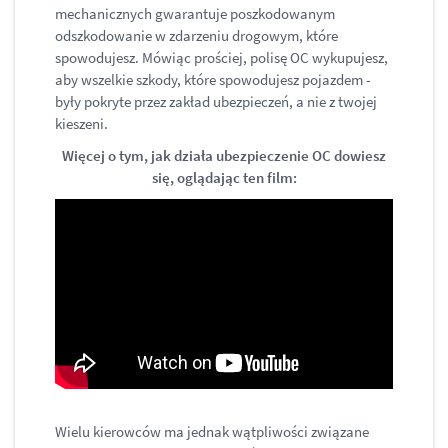
mechanicznych gwarantuje poszkodowanym
odszkodowanie w zdarzeniu drogowym, które
spowodujesz. Mówiąc prościej, polisę OC wykupujesz,
aby wszelkie szkody, które spowodujesz pojazdem -
były pokryte przez zakład ubezpieczeń, a nie z twojej
kieszeni.
Więcej o tym, jak działa ubezpieczenie OC dowiesz
się, oglądając ten film:
Wielu kierowców ma jednak wątpliwości związane