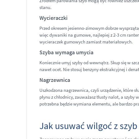
Źródłem parowania szyb mogą być również uszczelki 
stanu.
Wycieraczki
Przed okresem jesienno-zimowym dobrze wysprzątaj
więc dywaniki na gumowe, najlepiej z 2-3 cm rantem
wycieraczek gumowych zamiast materiałowych.
Szyba wymaga umycia
Koniecznie umyj szyby od wewnątrz. Skup się w szcze
nawet ocet. Nie stosuj benzyny ekstrakcyjnej i den
Nagrzewnica
Uszkodzona nagrzewnica, czyli urządzenie, które sł
płynu z chłodnicy, zauważasz tłusty nalot, a szyby 
potrzebna będzie wymiana elementu, ale bardzo pr
Jak usuwać wilgoć z sz