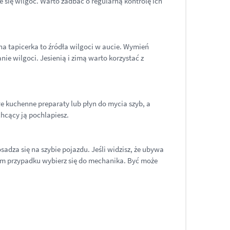
 się wilgoć. Warto zadbać o regularną kontrolę ich
 tapicerka to źródła wilgoci w aucie. Wymień
ie wilgoci. Jesienią i zimą warto korzystać z
łe kuchenne preparaty lub płyn do mycia szyb, a
chcący ją pochlapiesz.
adza się na szybie pojazdu. Jeśli widzisz, że ubywa
akim przypadku wybierz się do mechanika. Być może