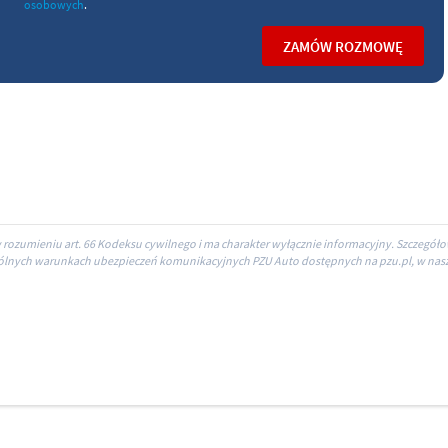
 w rozumieniu art. 66 Kodeksu cywilnego i ma charakter wyłącznie informacyjny. Szczegóło
gólnych warunkach ubezpieczeń komunikacyjnych PZU Auto dostępnych na pzu.pl, w nas