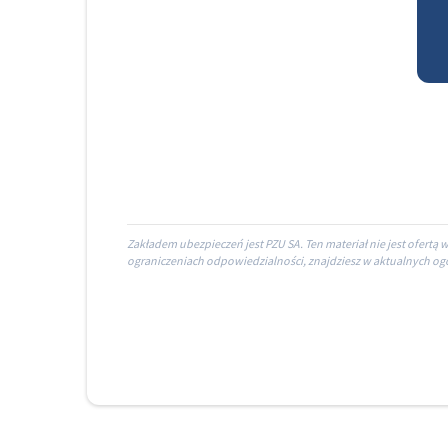
Zakładem ubezpieczeń jest PZU SA. Ten materiał nie jest ofertą
ograniczeniach odpowiedzialności, znajdziesz w aktualnych o