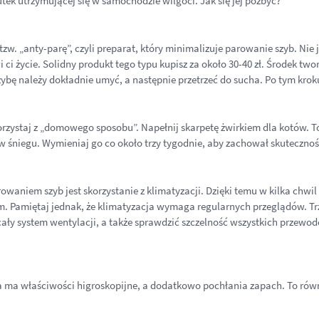
k utrzymującej się w samochodzie wilgoci. Jak się jej pozbyć?
„anty-parę”, czyli preparat, który minimalizuje parowanie szyb. Nie je
ci życie. Solidny produkt tego typu kupisz za około 30-40 zł. Środek t
zybę należy dokładnie umyć, a następnie przetrzeć do sucha. Po tym kro
korzystaj z „domowego sposobu”. Napełnij skarpetę żwirkiem dla kotów. 
w śniegu. Wymieniaj go co około trzy tygodnie, aby zachował skuteczno
waniem szyb jest skorzystanie z klimatyzacji. Dzięki temu w kilka chwil
em. Pamiętaj jednak, że klimatyzacja wymaga regularnych przeglądów. Tr
 cały system wentylacji, a także sprawdzić szczelność wszystkich przew
a ma właściwości higroskopijne, a dodatkowo pochłania zapach. To równi