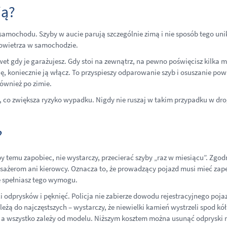
ją?
amochodu. Szyby w aucie parują szczególnie zimą i nie sposób tego unik
powietrza w samochodzie.
wet gdy je garażujesz. Gdy stoi na zewnątrz, na pewno poświęcisz kilka m
, koniecznie ją włącz. To przyspieszy odparowanie szyb i osuszanie powie
również po zimie.
co zwiększa ryzyko wypadku. Nigdy nie ruszaj w takim przypadku w dro
?
 temu zapobiec, nie wystarczy, przecierać szyby „raz w miesiącu”. Zgod
asażerom ani kierowcy. Oznacza to, że prowadzący pojazd musi mieć zape
e spełniasz tego wymogu.
 odprysków i pęknięć. Policja nie zabierze dowodu rejestracyjnego pojazd
ależą do najczęstszych – wystarczy, że niewielki kamień wystrzeli spod k
h, a wszystko zależy od modelu. Niższym kosztem można usunąć odpryski n