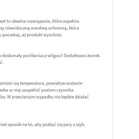
st to idealne rozwiązanie, które zupełnie
worzy niewidoczną warstwę ochronną, która
ku poczekaj, aż produkt wyschnie.
To doskonały pochłaniacz wilgoci! Dodatkowo żwirek
ść.
 zmieni się temperatura, powietrze zostanie
zeba w niej uzupełnić poziom czynnika
odów. W przeciwnym wypadku nie będzie działać
eż sposób na to, aby pozbyć się pary z szyb.