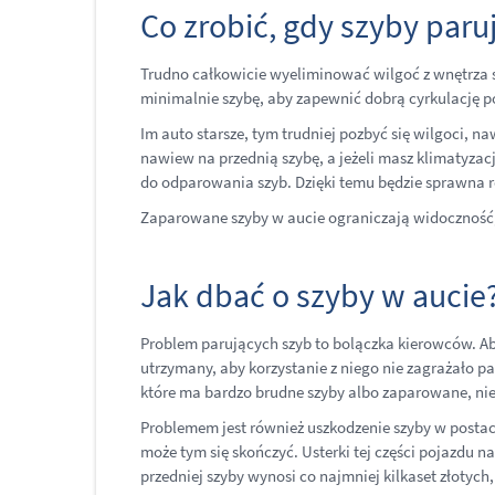
Co zrobić, gdy szyby paru
Trudno całkowicie wyeliminować wilgoć z wnętrza s
minimalnie szybę, aby zapewnić dobrą cyrkulację 
Im auto starsze, tym trudniej pozbyć się wilgoci, na
nawiew na przednią szybę, a jeżeli masz klimatyzację
do odparowania szyb. Dzięki temu będzie sprawna 
Zaparowane szyby w aucie ograniczają widoczność, 
Jak dbać o szyby w aucie
Problem parujących szyb to bolączka kierowców. Aby
utrzymany, aby korzystanie z niego nie zagrażało p
które ma bardzo brudne szyby albo zaparowane, ni
Problemem jest również uszkodzenie szyby w postaci
może tym się skończyć. Usterki tej części pojazdu n
przedniej szyby wynosi co najmniej kilkaset złotyc