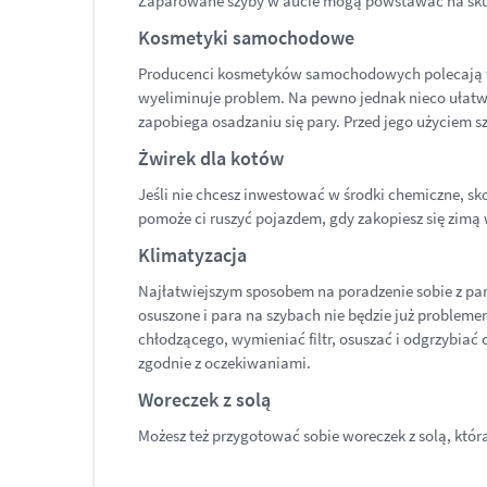
Zaparowane szyby w aucie mogą powstawać na skute
Kosmetyki samochodowe
Producenci kosmetyków samochodowych polecają tzw. 
wyeliminuje problem. Na pewno jednak nieco ułatwi 
zapobiega osadzaniu się pary. Przed jego użyciem s
Żwirek dla kotów
Jeśli nie chcesz inwestować w środki chemiczne, s
pomoże ci ruszyć pojazdem, gdy zakopiesz się zimą 
Klimatyzacja
Najłatwiejszym sposobem na poradzenie sobie z paro
osuszone i para na szybach nie będzie już problem
chłodzącego, wymieniać filtr, osuszać i odgrzybiać
zgodnie z oczekiwaniami.
Woreczek z solą
Możesz też przygotować sobie woreczek z solą, któr