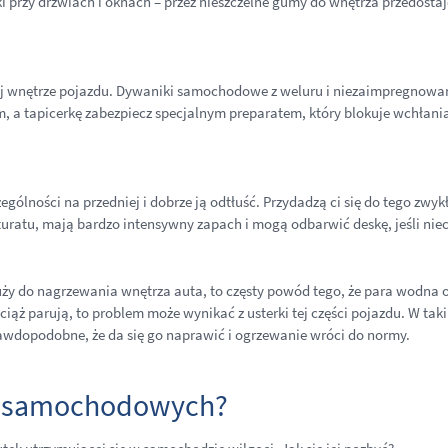
przy drzwiach i oknach – przez nieszczelne gumy do wnętrza przedostaje
 wnętrze pojazdu. Dywaniki samochodowe z weluru i niezaimpregnowana
, a tapicerkę zabezpiecz specjalnym preparatem, który blokuje wchłanian
gólności na przedniej i dobrze ją odtłuść. Przydadzą ci się do tego zwyk
aturatu, mają bardzo intensywny zapach i mogą odbarwić deskę, jeśli nie
uży do nagrzewania wnętrza auta, to częsty powód tego, że para wodna os
wciąż parują, to problem może wynikać z usterki tej części pojazdu. W t
awdopodobne, że da się go naprawić i ogrzewanie wróci do normy.
yb samochodowych?