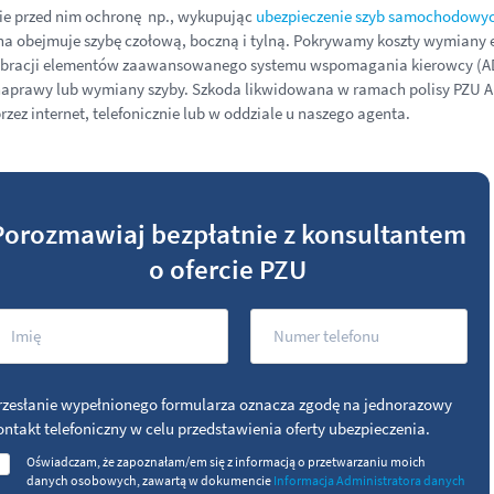
bie przed nim ochronę np., wykupując
ubezpieczenie szyb samochodowy
na obejmuje szybę czołową, boczną i tylną. Pokrywamy koszty wymiany e
 kalibracji elementów zaawansowanego systemu wspomagania kierowcy (AD
i naprawy lub wymiany szyby. Szkoda likwidowana w ramach polisy PZU A
ez internet, telefonicznie lub w oddziale u naszego agenta.