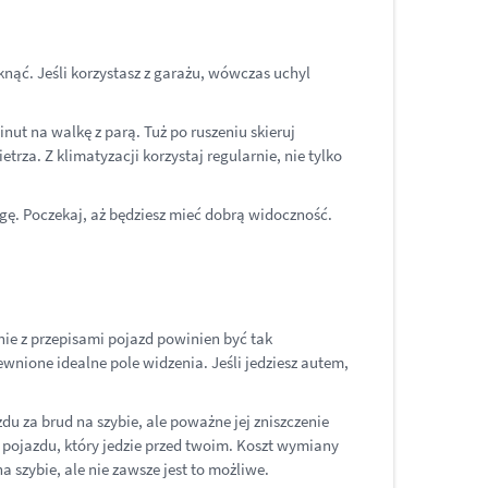
nąć. Jeśli korzystasz z garażu, wówczas uchyl
inut na walkę z parą. Tuż po ruszeniu skieruj
trza. Z klimatyzacji korzystaj regularnie, nie tylko
gę. Poczekaj, aż będziesz mieć dobrą widoczność.
nie z przepisami pojazd powinien być tak
wnione idealne pole widzenia. Jeśli jedziesz autem,
u za brud na szybie, ale poważne jej zniszczenie
ół pojazdu, który jedzie przed twoim. Koszt wymiany
a szybie, ale nie zawsze jest to możliwe.