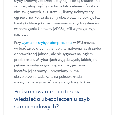
szyby czołowej, bocznej lub tylnej, o ile są szklane i nie
są integralną częścią dachu, a także elementów stale z
nimi związanych jak uszczelki, listwy, uchwyty czy
ogrzewanie. Polisa do sumy ubezpieczenia pokryje też
koszty kalibracji kamer i zaawansowanych systemów
wspomagania kierowcy (ADAS), jeśli wymaga tego
naprawa.
Przy
wymianie szyby z ubezpieczenia
w PZU możesz
wybrać szybę oryginalną lub alternatywną (czyli szybę
o sprawdzonej jakości, ale nie sygnowaną logiem
producenta). W sytuacjach wyjątkowych, takich jak
pęknięcie szyby za granicą, możliwy jest zwrot
kosztów jej naprawy lub wymiany. Suma
ubezpieczenia wskazana na polisie określa
maksymalną wysokość pokrywanych wydatków.
Podsumowanie – co trzeba
wiedzieć o ubezpieczeniu szyb
samochodowych?