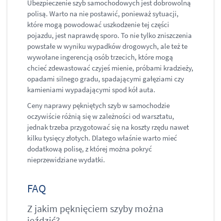
Ubezpieczenie szyb samochodowych jest dobrowolną
polisą. Warto na nie postawić, ponieważ sytuacji,
które mogą powodować uszkodzenie tej części
pojazdu, jest naprawdę sporo. To nie tylko zniszczenia
powstałe w wyniku wypadków drogowych, ale też te
wywołane ingerencją osób trzecich, które mogą
chcieć zdewastować czyjeś mienie, próbami kradzieży,
opadami silnego gradu, spadającymi gałęziami czy
kamieniami wypadającymi spod kół auta.
Ceny naprawy pękniętych szyb w samochodzie
oczywiście różnią się w zależności od warsztatu,
jednak trzeba przygotować się na koszty rzędu nawet
kilku tysięcy złotych. Dlatego właśnie warto mieć
dodatkową polisę, z której można pokryć
nieprzewidziane wydatki.
FAQ
Z jakim pęknięciem szyby można
jeździć?