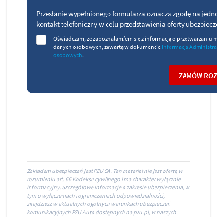
Zakładem ubezpieczeń jest PZU SA. Ten materiał nie jest ofertą w
rozumieniu art. 66 Kodeksu cywilnego i ma charakter wyłącznie
informacyjny. Szczegółowe informacje o zakresie ubezpieczenia, w
tym o wyłączeniach i ograniczeniach odpowiedzialności,
znajdziesz w aktualnych ogólnych warunkach ubezpieczeń
komunikacyjnych PZU Auto dostępnych na pzu.pl, w naszych