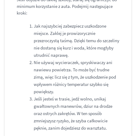
minimum korzystanie z auta. Podejmij następujące
kroki:
Jak najszybciej zabezpiecz uszkodzone
miejsce. Zaklej je prowizorycznie
przezroczystą taśmą. Dzięki temu do szczeliny
nie dostaną się kurz i woda, które mogłyby
utrudnić naprawę.
Nie używaj wycieraczek, spryskiwaczy ani
nawiewu powietrza. To może być trudne
zimą, więc licz się z tym, że uszkodzenie pod
wpływem różnicy temperatur szybko się
powiększy.
Jeśli jesteś w trasie, jedź wolno, unikaj
gwałtownych manewrów, dziur na drodze
oraz ostrych zakrętów. W ten sposób
zmniejszysz ryzyko, że szyba całkowicie
pęknie, zanim dojedziesz do warsztatu.