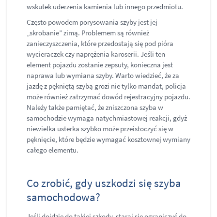
wskutek uderzenia kamienia lub innego przedmiotu.
Często powodem porysowania szyby jest jej
„skrobanie” zimą. Problemem są również
zanieczyszczenia, które przedostają się pod pióra
wycieraczek czy naprężenia karoserii. Jeśli ten
element pojazdu zostanie zepsuty, konieczna jest
naprawa lub wymiana szyby. Warto wiedzieć, że za
jazdę z pękniętą szybą grozi nie tylko mandat, policja
może również zatrzymać dowód rejestracyjny pojazdu.
Należy także pamiętać, że zniszczona szyba w
samochodzie wymaga natychmiastowej reakcji, gdyż
niewielka usterka szybko może przeistoczyć się w
pęknięcie, które będzie wymagać kosztownej wymiany
całego elementu.
Co zrobić, gdy uszkodzi się szyba
samochodowa?
Jeśli dojdzie do takiej szkody, staraj się ograniczyć do