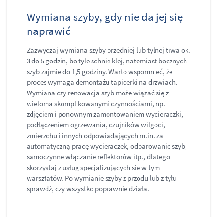
Wymiana szyby, gdy nie da jej się
naprawić
Zazwyczaj wymiana szyby przedniej lub tylnej trwa ok.
3 do 5 godzin, bo tyle schnie klej, natomiast bocznych
szyb zajmie do 1,5 godziny. Warto wspomnieć, że
proces wymaga demontażu tapicerki na drzwiach.
Wymiana czy renowacja szyb może wiązać się z
wieloma skomplikowanymi czynnościami, np.
zdjęciem i ponownym zamontowaniem wycieraczki,
podłączeniem ogrzewania, czujników wilgoci,
zmierzchu i innych odpowiadających m.in. za
automatyczną pracę wycieraczek, odparowanie szyb,
samoczynne włączanie reflektorów itp., dlatego
skorzystaj z usług specjalizujących się w tym
warsztatów. Po wymianie szyby z przodu lub z tyłu
sprawdź, czy wszystko poprawnie działa.