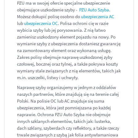
PZU ma w swojej ofercie specjalne ubezpieczenie
obejmujące uszkodzenie szyby -
PZU Auto Szyba
.
Możesz dokupić polisę osobno do
ubezpieczenia AC
lub
ubezpieczenia OC
. Polisa ochroni cię w razie
wybicia szyby lub jej porysowania. Z nią łatwo
zamienisz uszkodzony element pojazdu na nowy. Po
wymianie szyby z ubezpieczenia dostaniesz gwarancję
na zamontowany element oraz wykonaną usługę.
Zakres polisy obejmuje naprawę uszkodzonej zyby
czołowej, bocznej oraz tylnej, a także pokrywa koszty
wymiany stale związanych z nią elementów, takich jak
m.in. uszczelki, listwy i uchwyty.
Naprawę szyby organizujemy w jednym z oddziałów
naszych partnerów, które znajdują się na terenie całej
Polski. Na polisie OC lub AC znajduje się suma
ubezpieczenia, która jest pomniejszana po każdej
naprawie. Ochrona PZU Auto Szyba nie obejmuje
innych szklanych elementów, takich jak: lusterka,
dach szklany, szyberdach czy reflektory, a także rzeczy
trwale związanych z szybą jak folia antywłamaniowa