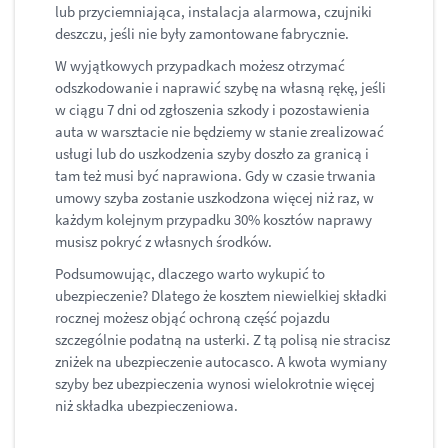
lub przyciemniająca, instalacja alarmowa, czujniki
deszczu, jeśli nie były zamontowane fabrycznie.
W wyjątkowych przypadkach możesz otrzymać
odszkodowanie i naprawić szybę na własną rękę, jeśli
w ciągu 7 dni od zgłoszenia szkody i pozostawienia
auta w warsztacie nie będziemy w stanie zrealizować
usługi lub do uszkodzenia szyby doszło za granicą i
tam też musi być naprawiona. Gdy w czasie trwania
umowy szyba zostanie uszkodzona więcej niż raz, w
każdym kolejnym przypadku 30% kosztów naprawy
musisz pokryć z własnych środków.
Podsumowując, dlaczego warto wykupić to
ubezpieczenie? Dlatego że kosztem niewielkiej składki
rocznej możesz objąć ochroną część pojazdu
szczególnie podatną na usterki. Z tą polisą nie stracisz
zniżek na ubezpieczenie autocasco. A kwota wymiany
szyby bez ubezpieczenia wynosi wielokrotnie więcej
niż składka ubezpieczeniowa.