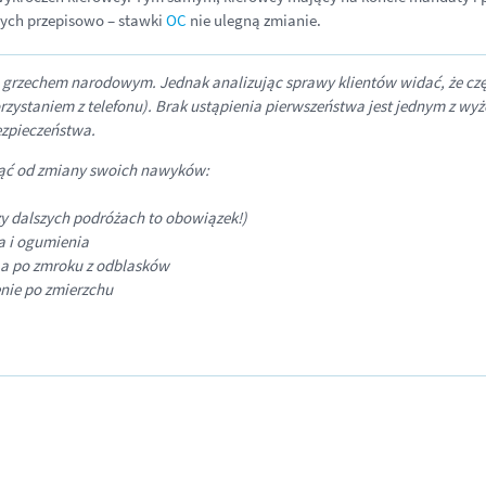
cych przepisowo – stawki
OC
nie ulegną zmianie.
 grzechem narodowym. Jednak analizując sprawy klientów widać, że częs
zystaniem z telefonu). Brak ustąpienia pierwszeństwa jest jednym z w
ezpieczeństwa.
ząć od zmiany swoich nawyków:
zy dalszych podróżach to obowiązek!)
 i
ogumienia
 a
po zmroku z odblasków
enie po zmierzchu