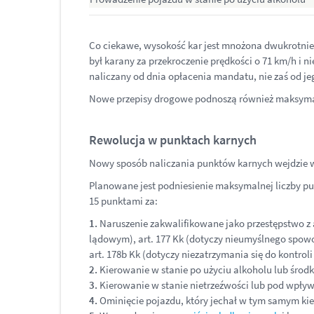
Co ciekawe, wysokość kar jest mnożona dwukrotni
był karany za przekroczenie prędkości o 71 km/h i n
naliczany od dnia opłacenia mandatu, nie zaś od j
Nowe przepisy drogowe podnoszą również maksymalną
Rewolucja w punktach karnych
Nowy sposób naliczania punktów karnych wejdzie w 
Planowane jest podniesienie maksymalnej liczby p
15 punktami za:
1.
Naruszenie zakwalifikowane jako przestępstwo z 
lądowym), art. 177 Kk (dotyczy nieumyślnego sp
art. 178b Kk (dotyczy niezatrzymania się do kontr
2.
Kierowanie w stanie po użyciu alkoholu lub środ
3.
Kierowanie w stanie nietrzeźwości lub pod wpły
4.
Ominięcie pojazdu, który jechał w tym samym kier