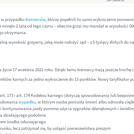
e w przypadku
kierowców
, którzy popełnili to samo wykroczenie ponownie 
ie minęło 2 lata od tego czynu – obecnie grozi mu mandat w wysokości 5000
ego otrzymania.
 wysokość grzywny, jaką może nałożyć sąd – z 5 tysięcy złotych do naw
życie 17 września 2022 roku. Dzięki temu kierowcy mają jeszcze trochę
unktów karnych za jedno wykroczenie do 15 punktów. Nowy taryfikator 
art. 173 i art. 174 Kodeksu karnego (dotyczą spowodowania lub bezpośr
owodowania
wypadku
, w którym osoba poniosła śmierć albo odniosła ciężk
oli i kontynuowania jazdy pomimo użycia sygnałów dźwiękowych i świetln
ka działającego podobnie
wem środka odurzającego
unku, lecz zatrzymał się, by ustąpić pierwszeństwa pieszym