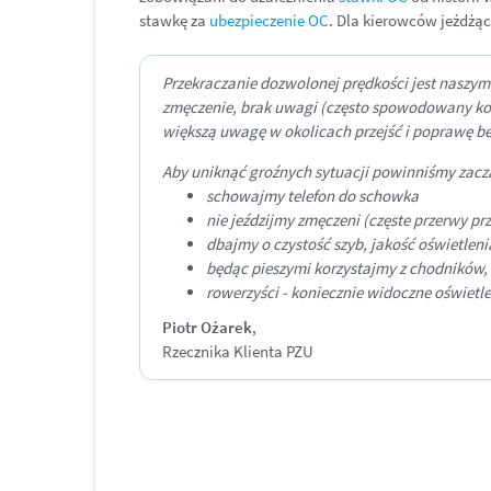
stawkę za
ubezpieczenie OC
. Dla kierowców jeżdżą
Przekraczanie dozwolonej prędkości jest naszym
zmęczenie, brak uwagi (często spowodowany kor
większą uwagę w okolicach przejść i poprawę b
Aby uniknąć groźnych sytuacji powinniśmy zac
schowajmy telefon do schowka
nie jeździjmy zmęczeni (częste przerwy pr
dbajmy o czystość szyb, jakość oświetlenia
będąc pieszymi korzystajmy z chodników,
rowerzyści - koniecznie widoczne oświetl
Piotr Ożarek
,
Rzecznika Klienta PZU