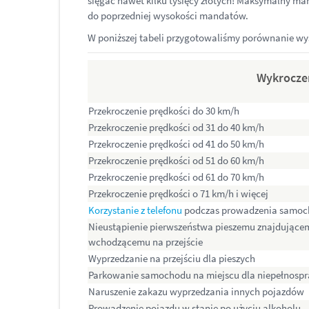
sięgać nawet kilku tysięcy złotych! Maksymalny man
do poprzedniej wysokości mandatów.
W poniższej tabeli przygotowaliśmy porównanie wy
Wykrocze
Przekroczenie prędkości do 30 km/h
Przekroczenie prędkości od 31 do 40 km/h
Przekroczenie prędkości od 41 do 50 km/h
Przekroczenie prędkości od 51 do 60 km/h
Przekroczenie prędkości od 61 do 70 km/h
Przekroczenie prędkości o 71 km/h i więcej
Korzystanie z telefonu
podczas prowadzenia samo
Nieustąpienie pierwszeństwa pieszemu znajdującemu
wchodzącemu na przejście
Wyprzedzanie na przejściu dla pieszych
Parkowanie samochodu na miejscu dla niepełnosp
Naruszenie zakazu wyprzedzania innych pojazdów
Prowadzenie pojazdu w stanie po użyciu alkoholu