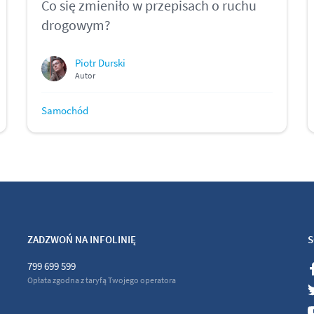
Co się zmieniło w przepisach o ruchu
drogowym?
Piotr Durski
Autor
Samochód
ZADZWOŃ NA INFOLINIĘ
S
799 699 599
Opłata zgodna z taryfą Twojego operatora