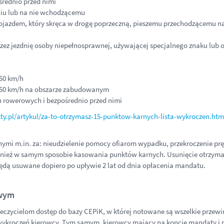
średnio przed nimi
ciu lub na nie wchodzącemu
ojazdem, który skręca w drogę poprzeczną, pieszemu przechodzącemu na 
zez jezdnię osoby niepełnosprawnej, używającej specjalnego znaku lub 
 50 km/h
j 50 km/h na obszarze zabudowanym
 rowerowych i bezpośrednio przed nimi
y.pl/artykul/za-to-otrzymasz-15-punktow-karnych-lista-wykroczen.htm
nymi m.in. za: nieudzielenie pomocy ofiarom wypadku, przekroczenie prę
ównież w samym sposobie kasowania punktów karnych. Usunięcie otrzym
dą usuwane dopiero po upływie 2 lat od dnia opłacenia mandatu.
owym
czycielom dostęp do bazy CEPiK, w której notowane są wszelkie przewi
 wykroczeń kierowcy. Tym samym, kierowcy mający na koncie mandaty i p