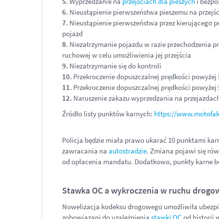
5.
Wyprzedzanie na
przejściach dla pieszych
i bezpo
6.
Nieustąpienie pierwszeństwa pieszemu na przejś
7.
Nieustąpienie pierwszeństwa przez kierującego p
pojazd
8.
Niezatrzymanie pojazdu w razie przechodzenia pr
ruchowej w celu umożliwienia jej przejścia
9.
Niezatrzymanie się do kontroli
10.
Przekroczenie dopuszczalnej prędkości powyżej
11.
Przekroczenie dopuszczalnej prędkości powyże
12.
Naruszenie zakazu wyprzedzania na przejazdach
Źródło listy punktów karnych:
https://www.motofakt
Policja będzie miała prawo ukarać 10 punktami kar
zawracania na
autostradzie
. Zmiana pojawi się r
od opłacenia mandatu. Dodatkowo, punkty karne bę
Stawka OC a wykroczenia w ruchu drog
Nowelizacja kodeksu drogowego umożliwiła ubezpie
zobowiązani do uzależnienia
stawki OC
od historii