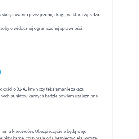
skrzyżowaniu przez jezdnię drogi, na którą wjeżdża
osoby o widocznej ograniczonej sprawności
l
dkości o 31-41 km/h czy też złamanie zakazu
anych punktów karnych będzie bowiem uzależnione
nienia kierowców. Ubezpieczyciele będą więc
unkty karne, otrzymają od ubezpieczyciela wyższą