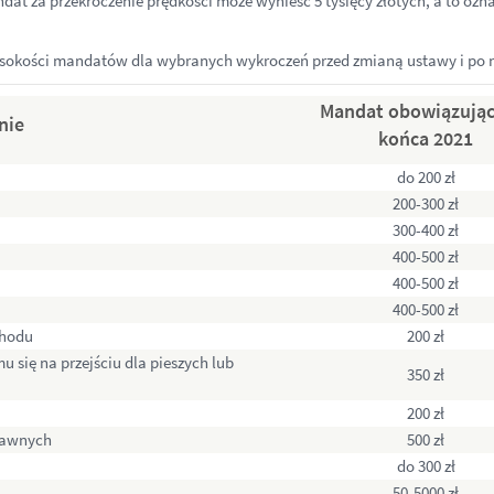
dat za przekroczenie prędkości może wynieść 5 tysięcy złotych, a to o
sokości mandatów dla wybranych wykroczeń przed zmianą ustawy i po n
Mandat obowiązując
nie
końca
2021
do 200 zł
200-300 zł
300-400 zł
400-500 zł
400-500 zł
400-500 zł
chodu
200 zł
 się na przejściu dla pieszych lub
350 zł
200 zł
rawnych
500 zł
do 300 zł
50-5000 zł