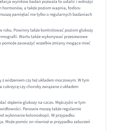
pretacja wyników badań pozwala to ustalić i wdrożyć
h hormonów, a także poziom wapnia, fosforu
a muszą pamiętać nie tylko o regularnych badaniach
 w roku. Powinny także kontrolować poziom glukozy
 mammografii. Warto także wykonywać przesiewowe
, co pomoże zauważyć wszelkie zmiany mogące mieć
emy z widzeniem czy też układem moczowym. W tym
na cukrzycę czy choroby związane z układem
dać stężenie glukozy na czczo. Mężczyźni w tym
widłowości. Panowie muszą także regularnie
 jest wykonanie kolonoskopii. W przypadku
oga. Może pomóc on również w przypadku zaburzeń