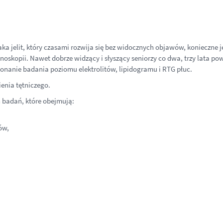
aka jelit, który czasami rozwija się bez widocznych objawów, konieczne
oskopii. Nawet dobrze widzący i słyszący seniorzy co dwa, trzy lata pow
konanie badania poziomu elektrolitów, lipidogramu i RTG płuc.
ienia tętniczego.
badań, które obejmują:
ów,