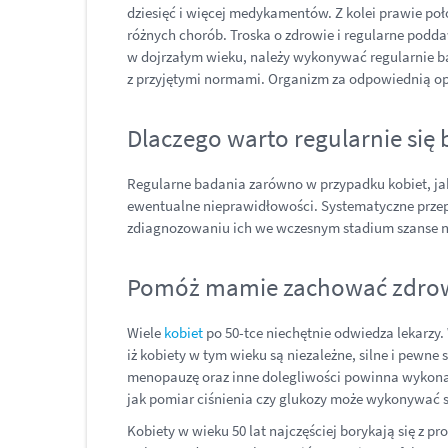
dziesięć i więcej medykamentów. Z kolei prawie poł
różnych chorób. Troska o zdrowie i regularne podd
w dojrzałym wieku, należy wykonywać regularnie bad
z przyjętymi normami. Organizm za odpowiednią op
Dlaczego warto regularnie się
Regularne badania zarówno w przypadku kobiet, jak
ewentualne nieprawidłowości. Systematyczne prze
zdiagnozowaniu ich we wczesnym stadium szanse na w
Pomóż mamie zachować zdrow
Wiele
kobiet
po 50-tce niechętnie odwiedza lekarzy.
iż kobiety w tym wieku są niezależne, silne i pewn
menopauzę oraz inne dolegliwości powinna wykon
jak pomiar ciśnienia czy glukozy może wykonywać
Kobiety w wieku 50 lat najczęściej borykają się 