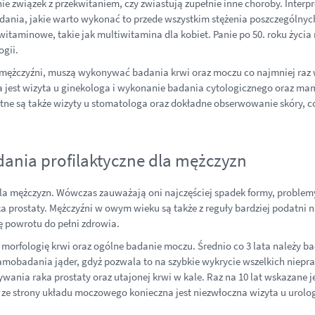
ie związek z przekwitaniem, czy zwiastują zupełnie inne choroby. Inter
dania, jakie warto wykonać to przede wszystkim stężenia poszczególnyc
itaminowe, takie jak multiwitamina dla kobiet. Panie po 50. roku życi
ogii.
k mężczyźni, muszą wykonywać badania krwi oraz moczu co najmniej raz
czna jest wizyta u ginekologa i wykonanie badania cytologicznego oraz
totne są także wizyty u stomatologa oraz dokładne obserwowanie skóry
dania profilaktyczne dla mężczyzn
dla mężczyzn. Wówczas zauważają oni najczęściej spadek formy, probl
a prostaty. Mężczyźni w owym wieku są także z reguły bardziej podatni 
ę powrotu do pełni zdrowia.
morfologię krwi oraz ogólne badanie moczu. Średnio co 3 lata należy ba
obadania jąder, gdyż pozwala to na szybkie wykrycie wszelkich niepra
ywania raka prostaty oraz utajonej krwi w kale. Raz na 10 lat wskazane
ze strony układu moczowego konieczna jest niezwłoczna wizyta u urol