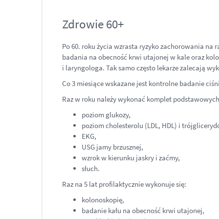
Zdrowie 60+
Po 60. roku życia wzrasta ryzyko zachorowania na r
badania na obecność krwi utajonej w kale oraz kolon
i laryngologa. Tak samo często lekarze zalecają wy
Co 3 miesiące wskazane jest kontrolne badanie ciśn
Raz w roku należy wykonać komplet podstawowych 
poziom glukozy,
poziom cholesterolu (LDL, HDL) i trójgliceryd
EKG,
USG jamy brzusznej,
wzrok w kierunku jaskry i zaćmy,
słuch.
Raz na 5 lat profilaktycznie wykonuje się:
kolonoskopię,
badanie kału na obecność krwi utajonej,