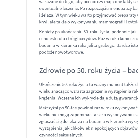
wskazane do tego, aby ocenić czy mają one faktyczn
ewentualne leczenie. Po rozpoczęciu menopauzy ba
i żelaza. W tym wieku warto przyjmować preparaty w
krwi, ale także o wykonywaniu mammografii i cytol
Kobiety po ukończeniu 50. roku życia, podobnie ja
i cholesterolu i trójglicerydów. Raz w roku konie
badania w kierunku raka jelita grubego. Bardzo is
podłoże nowotworowe.
Zdrowie po 50. roku życia – ba
Ukończenie 50. roku życia to ważny moment także 
wieku znacząco wzrasta zagrożenie wystąpienia rak
krążenia. Wczesne ich wykrycie daje dużą gwarancj
Mężczyźni po 50-tce powinni raz w roku wykonywać 
wieku nie mogą zapominać także o wykonywaniu sam
zgłaszać się do lekarza na badania w kierunku wykr
wystąpienia jakichkolwiek niepokojących objawów 
czynności seksualnych.