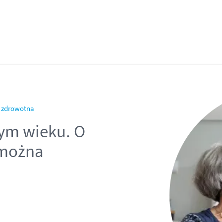
a zdrowotna
łym wieku. O
 można