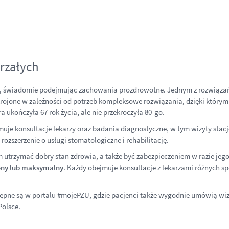
rzałych
, świadomie podejmując zachowania prozdrowotne. Jednym z rozwiązań 
rojone w zależności od potrzeb kompleksowe rozwiązania, dzięki którym r
a ukończyła 67 rok życia, ale nie przekroczyła 80-go.
ejmuje konsultacje lekarzy oraz badania diagnostyczne, w tym wizyty st
rozszerzenie o usługi stomatologiczne i rehabilitację.
trzymać dobry stan zdrowia, a także być zabezpieczeniem w razie jego
ny lub
maksymalny
. Każdy obejmuje konsultacje z lekarzami różnych sp
ępne są w portalu #mojePZU, gdzie pacjenci także wygodnie umówią wizy
Polsce.