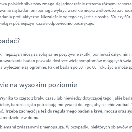
owa polskich silversów zmaga się jednocześnie z trzema różnymi schorze
awanie się badaniom pomaga wykryć wszelkie nieprawidłowości zachodzą
ania profilaktyczne. Niezależnie od tego czy jest się osobą 50+ czy 60+
iekę w późniejszym czasie odpowiednio podziękuje.
 badać?
 i mężczyzn niosą za sobą same pozytywne skutki, ponieważ dzięki nim 
prowadzanie badań pozwala dostrzec wiele symptomów mogących świadc
yleczenie są ogromne. Pakiet badań po 50. i po 60. roku życia może spra
ie na wysokim poziomie
 Wynika to często z braku czasu lub niewiedzy dotyczącej tego, jakie b
e siebie, bardzo często potrzebują motywacji do tego, aby o siebie zadb
ać.
Trzeba zachęcić ją też do regularnego badania krwi, moczu oraz 
 samodzielnie w domu.
z problemami związanymi z menopauzą. W przypadku niektórych objawów m