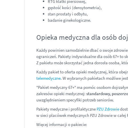
RTG klatki piersiowej,
gęstość kości (densytometria),
stan prostaty i odbytu,
badanie ginekologiczne.
Opieka medyczna dla osób doj
Każdy powinien samodzielnie dbać o swoje zdrowie
ograniczeń. Pakiety indywidualne dla osób 67+ to sk
Z pakietu może skorzystać jedna dorosła osoba, któr
Każdy pakiet to oferta opieki medycznej, która ob
telemedyczne
. W wybranych pakietach możliwe jest 
"Pakiet medyczny 67+" ma pomóc osobom dojrzałym u
zakresów opieki medycznej:
standardowy, poszerzo
uwzględnieniem specyfiki potrzeb seniorów.
Pakiety medyczne i profilaktyczne
PZU Zdrowie
dost
w sieci placówek medycznych PZU Zdrowie w całej 
Więcej informacji o pakiecie: