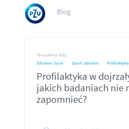
Blog
05 września 2022
Zdrowie i życie
Sport i zdrowie
Profilaktyk
Profilaktyka w dojrza
jakich badaniach nie
zapomnieć?