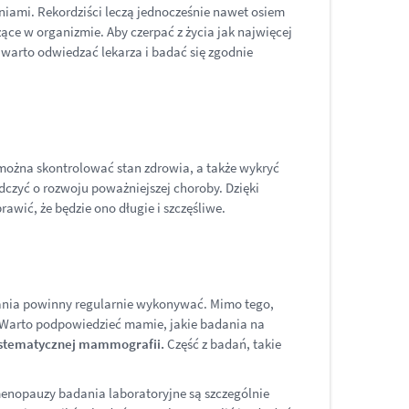
niami. Rekordziści leczą jednocześnie nawet osiem
ce w organizmie. Aby czerpać z życia jak najwięcej
 warto odwiedzać lekarza i badać się zgodnie
można skontrolować stan zdrowia, a także wykryć
zyć o rozwoju poważniejszej choroby. Dzięki
wić, że będzie ono długie i szczęśliwe.
adania powinny regularnie wykonywać. Mimo tego,
ać. Warto podpowiedzieć mamie, jakie badania na
systematycznej mammografii.
Część z badań, takie
enopauzy badania laboratoryjne są szczególnie