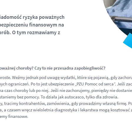
świadomość ryzyka poważnych
bezpieczeniu finansowym na
horób. O tym rozmawiamy z
oważnej choroby? Czy to nie przesadna zapobiegliwość?
 proste. Weźmy jednak pod uwagę wydatki, które się pojawią, gdy zacho
nych ograniczeń. Po to jest ubezpieczenie „PZU Pomoc od serca”. Jeśli z
 na czas choroby lub po niej. Jeśli nie zachorujemy, pieniędzy nie dosta
ostaniemy bez pomocy. To działa jak autocasco, tylko dla zdrowia.
cy, tracimy kontrahentów, zamówienia, gdy prowadzimy własną firmę. Po
a, a czasem wręcz wieloletnia diagnostyka i lekarstwa mogą kosztować z
lemy finansowe.