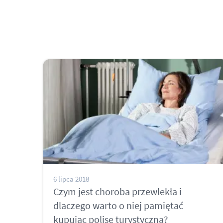
6 lipca 2018
Czym jest choroba przewlekła i
dlaczego warto o niej pamiętać
kupując polisę turystyczną?