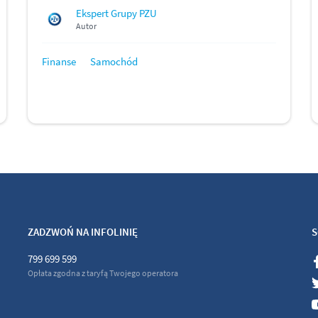
Ekspert Grupy PZU
Autor
Finanse
Samochód
ZADZWOŃ NA INFOLINIĘ
S
799 699 599
Opłata zgodna z taryfą Twojego operatora