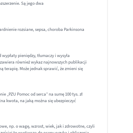
zszerzenie. Są jego dwa
rdnienie rozsiane, sepsa, choroba Parkinsona
d wypłaty pieniędzy, tłumaczy i wysyła
 zawiera również wykaz najnowszych publikacji
terapię. Może jednak sprawić, że zmieni się
zenie „PZU Pomoc od serca” na sumę 100 tys. zł
alna kwota, na jaką można się ubezpieczyć
, np. o wagę, wzrost, wiek, jak i zdrowotne, czyli
ęściej to wystarcza do oceny ryzyka i obliczenia