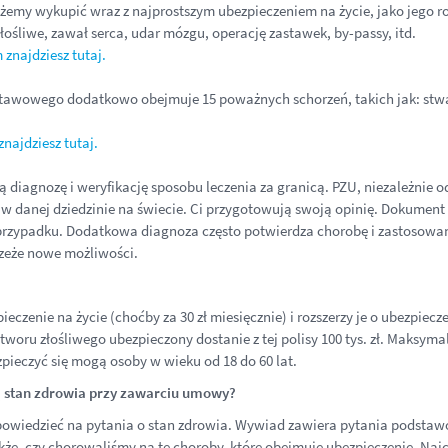
emy wykupić wraz z najprostszym ubezpieczeniem na życie, jako jego ro
śliwe, zawał serca, udar mózgu, operację zastawek, by-passy, itd.
znajdziesz tutaj.
stawowego dodatkowo obejmuje 15 poważnych schorzeń, takich jak: stwa
najdziesz tutaj.
 diagnozę i weryfikację sposobu leczenia za granicą. PZU, niezależnie o
w danej dziedzinie na świecie. Ci przygotowują swoją opinię. Dokument
rzypadku. Dodatkowa diagnoza często potwierdza chorobę i zastosowaną 
rzeże nowe możliwości.
ieczenie na życie (choćby za 30 zł miesięcznie) i rozszerzy je o ubezpiec
tworu złośliwego ubezpieczony dostanie z tej polisy 100 tys. zł. Maksym
ezpieczyć się mogą osoby w wieku od 18 do 60 lat.
ą stan zdrowia przy zawarciu umowy?
owiedzieć na pytania o stan zdrowia. Wywiad zawiera pytania podstawowe
kże, czy chorowaliśmy na te choroby, które obejmuje ubezpieczenie. Najcz