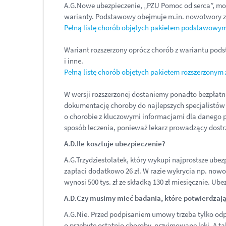
A.G.Nowe ubezpieczenie, „PZU Pomoc od serca”, moż
warianty. Podstawowy obejmuje m.in. nowotwory zło
Pełną listę chorób objętych pakietem podstawowym 
Wariant rozszerzony oprócz chorób z wariantu pod
i inne.
Pełną listę chorób objętych pakietem rozszerzonym z
W wersji rozszerzonej dostaniemy ponadto bezpłatną
dokumentację choroby do najlepszych specjalistów 
o chorobie z kluczowymi informacjami dla danego p
sposób leczenia, ponieważ lekarz prowadzący dost
A.D.​Ile kosztuje ubezpieczenie?
A.G.Trzydziestolatek, który wykupi najprostsze ubezp
zapłaci dodatkowo 26 zł. W razie wykrycia np. nowo
wynosi 500 tys. zł ze składką 130 zł miesięcznie. Ub
A.D.Czy musimy mieć badania, które potwierdzaj
A.G.Nie. Przed podpisaniem umowy trzeba tylko odp
o przebyte ostatnio choroby, przyjmowane leki. A ta