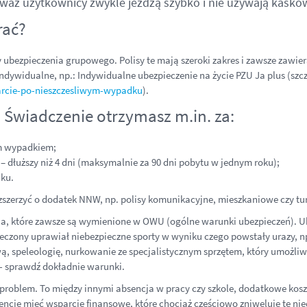
eważ użytkownicy zwykle jeżdżą szybko i nie używają kaskó
rać?
bezpieczenia grupowego. Polisy te mają szeroki zakres i zawsze zawier
dywidualne, np.: Indywidualne ubezpieczenie na życie PZU Ja plus (szc
arcie-po-nieszczesliwym-wypadku
).
. Świadczenie otrzymasz m.in. za:
m wypadkiem;
 dłuższy niż 4 dni (maksymalnie za 90 dni pobytu w jednym roku);
ku.
zszerzyć o dodatek NNW, np. polisy komunikacyjne, mieszkaniowe czy tur
a, które zawsze są wymienione w OWU (ogólne warunki ubezpieczeń). Ube
eczony uprawiał niebezpieczne sporty w wyniku czego powstały urazy, n
wą, speleologię, nurkowanie ze specjalistycznym sprzętem, który umożli
 - sprawdź dokładnie warunki.
problem. To między innymi absencja w pracy czy szkole, dodatkowe koszty
mencie mieć wsparcie finansowe, które chociaż częściowo zniweluje te ni