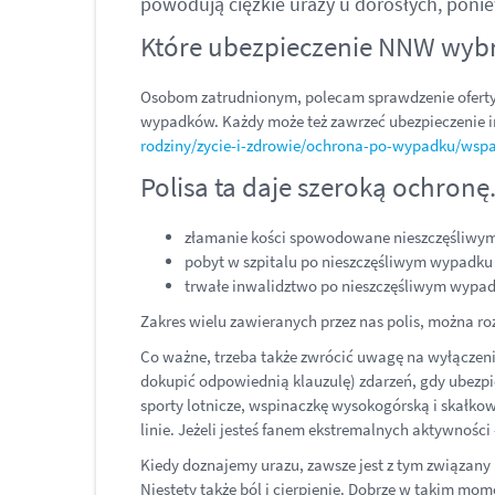
powodują ciężkie urazy u dorosłych, poni
Które ubezpieczenie NNW wyb
Osobom zatrudnionym, polecam sprawdzenie oferty u
wypadków. Każdy może też zawrzeć ubezpieczenie in
rodziny/zycie-i-zdrowie/ochrona-po-wypadku/wsp
Polisa ta daje szeroką ochronę
złamanie kości spowodowane nieszczęśliwy
pobyt w szpitalu po nieszczęśliwym wypadku –
trwałe inwalidztwo po nieszczęśliwym wypad
Zakres wielu zawieranych przez nas polis, można ro
Co ważne, trzeba także zwrócić uwagę na wyłączeni
dokupić odpowiednią klauzulę) zdarzeń, gdy ubezpi
sporty lotnicze, wspinaczkę wysokogórską i skałko
linie. Jeżeli jesteś fanem ekstremalnych aktywności
Kiedy doznajemy urazu, zawsze jest z tym związany 
Niestety także ból i cierpienie. Dobrze w takim mo