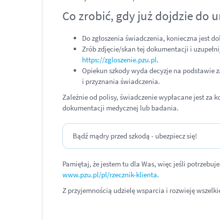
Co zrobić, gdy już dojdzie do 
Do zgłoszenia świadczenia, konieczna jest d
Zrób zdjęcie/skan tej dokumentacji i uzupełni
https://zgloszenie.pzu.pl
.
Opiekun szkody wyda decyzje na podstawie z
i przyznania świadczenia.
Zależnie od polisy, świadczenie wypłacane jest za k
dokumentacji medycznej lub badania.
Bądź mądry przed szkodą - ubezpiecz się!
Pamiętaj, że jestem tu dla Was, więc jeśli potrze
www.pzu.pl/pl/rzecznik-klienta
.
Z przyjemnością udzielę wsparcia i rozwieję wszelk