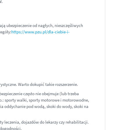
w.
ają ubezpieczenie od nagłych, nieszczęśliwych
zegóły:
https://www.pzu.pl/dla-ciebie-i-
ystyczne. Warto dokupić takie rozszerzenie.
zpieczenie często nie obejmuje (lub trzeba
p.: sporty walki, sporty motorowe i motorowodne,
wia oddychanie pod wodą, skoki do wody, skoki na
 leczenia, dojazdów do lekarzy czy rehabilitacji.
edogodności.