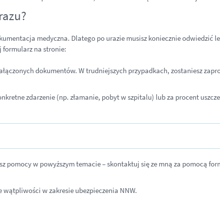
urazu?
okumentacja medyczna. Dlatego po urazie musisz koniecznie odwiedzić le
j formularz na stronie:
ałączonych dokumentów. W trudniejszych przypadkach, zostaniesz zapros
onkretne zdarzenie (np. złamanie, pobyt w szpitalu) lub za procent uszcz
bujesz pomocy w powyższym temacie – skontaktuj się ze mną za pomocą fo
ie wątpliwości w zakresie ubezpieczenia NNW.