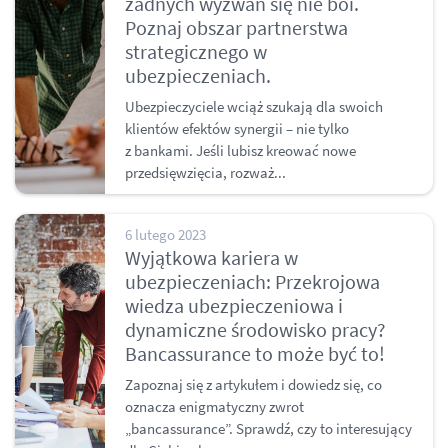
żadnych wyzwań się nie boi.
Poznaj obszar partnerstwa
strategicznego w
ubezpieczeniach.
Ubezpieczyciele wciąż szukają dla swoich
klientów efektów synergii – nie tylko
z bankami. Jeśli lubisz kreować nowe
przedsięwzięcia, rozważ...
6 lutego 2023
Wyjątkowa kariera w
ubezpieczeniach: Przekrojowa
wiedza ubezpieczeniowa i
dynamiczne środowisko pracy?
Bancassurance to może być to!
Zapoznaj się z artykułem i dowiedz się, co
oznacza enigmatyczny zwrot
„bancassurance”. Sprawdź, czy to interesujący