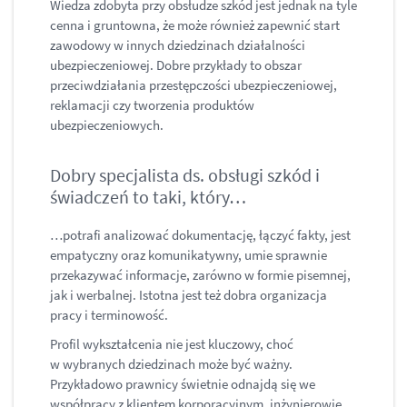
Wiedza zdobyta przy obsłudze szkód jest jednak na tyle
cenna i gruntowna, że może również zapewnić start
zawodowy w innych dziedzinach działalności
ubezpieczeniowej. Dobre przykłady to obszar
przeciwdziałania przestępczości ubezpieczeniowej,
reklamacji czy tworzenia produktów
ubezpieczeniowych.
Dobry specjalista ds. obsługi szkód i
świadczeń to taki, który…
…potrafi analizować dokumentację, łączyć fakty, jest
empatyczny oraz komunikatywny, umie sprawnie
przekazywać informacje, zarówno w formie pisemnej,
jak i werbalnej. Istotna jest też dobra organizacja
pracy i terminowość.
Profil wykształcenia nie jest kluczowy, choć
w wybranych dziedzinach może być ważny.
Przykładowo prawnicy świetnie odnajdą się we
współpracy z klientem korporacyjnym, inżynierowie