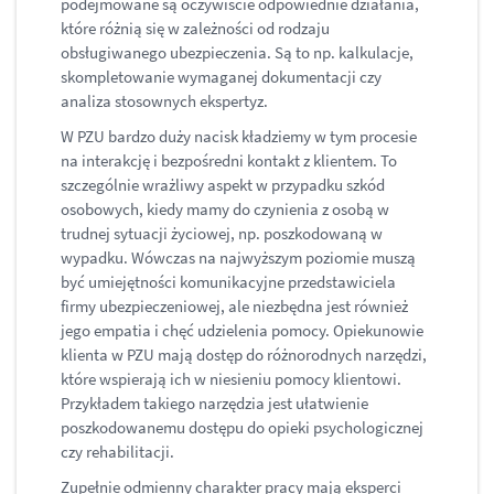
podejmowane są oczywiście odpowiednie działania,
które różnią się w zależności od rodzaju
obsługiwanego ubezpieczenia. Są to np. kalkulacje,
skompletowanie wymaganej dokumentacji czy
analiza stosownych ekspertyz.
W PZU bardzo duży nacisk kładziemy w tym procesie
na interakcję i bezpośredni kontakt z klientem. To
szczególnie wrażliwy aspekt w przypadku szkód
osobowych, kiedy mamy do czynienia z osobą w
trudnej sytuacji życiowej, np. poszkodowaną w
wypadku. Wówczas na najwyższym poziomie muszą
być umiejętności komunikacyjne przedstawiciela
firmy ubezpieczeniowej, ale niezbędna jest również
jego empatia i chęć udzielenia pomocy. Opiekunowie
klienta w PZU mają dostęp do różnorodnych narzędzi,
które wspierają ich w niesieniu pomocy klientowi.
Przykładem takiego narzędzia jest ułatwienie
poszkodowanemu dostępu do opieki psychologicznej
czy rehabilitacji.
Zupełnie odmienny charakter pracy mają eksperci