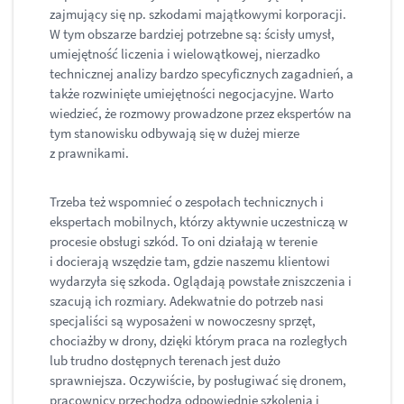
zajmujący się np. szkodami majątkowymi korporacji.
W tym obszarze bardziej potrzebne są: ścisły umysł,
umiejętność liczenia i wielowątkowej, nierzadko
technicznej analizy bardzo specyficznych zagadnień, a
także rozwinięte umiejętności negocjacyjne. Warto
wiedzieć, że rozmowy prowadzone przez ekspertów na
tym stanowisku odbywają się w dużej mierze
z prawnikami.
Trzeba też wspomnieć o zespołach technicznych i
ekspertach mobilnych, którzy aktywnie uczestniczą w
procesie obsługi szkód. To oni działają w terenie
i docierają wszędzie tam, gdzie naszemu klientowi
wydarzyła się szkoda. Oglądają powstałe zniszczenia i
szacują ich rozmiary. Adekwatnie do potrzeb nasi
specjaliści są wyposażeni w nowoczesny sprzęt,
chociażby w drony, dzięki którym praca na rozległych
lub trudno dostępnych terenach jest dużo
sprawniejsza. Oczywiście, by posługiwać się dronem,
pracownicy przechodzą odpowiednie szkolenia i