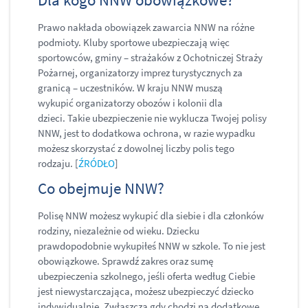
Prawo nakłada obowiązek zawarcia NNW na różne
podmioty. Kluby sportowe ubezpieczają więc
sportowców, gminy – strażaków z Ochotniczej Straży
Pożarnej, organizatorzy imprez turystycznych za
granicą – uczestników. W kraju NNW muszą
wykupić organizatorzy obozów i kolonii dla
dzieci. Takie ubezpieczenie nie wyklucza Twojej polisy
NNW, jest to dodatkowa ochrona, w razie wypadku
możesz skorzystać z dowolnej liczby polis tego
rodzaju. [
ŹRÓDŁO
]
​Co obejmuje NNW?
Polisę NNW możesz wykupić dla siebie i dla członków
rodziny, niezależnie od wieku. Dziecku
prawdopodobnie wykupiłeś NNW w szkole. To nie jest
obowiązkowe. Sprawdź zakres oraz sumę
ubezpieczenia szkolnego, jeśli oferta według Ciebie
jest niewystarczająca, możesz ubezpieczyć dziecko
indywidualnie. Zwłaszcza gdy chodzi na dodatkowe