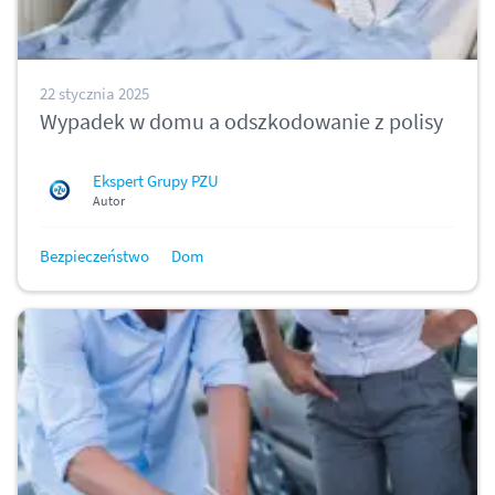
22 stycznia 2025
Wypadek w domu a odszkodowanie z polisy
Ekspert Grupy PZU
Autor
Bezpieczeństwo
Dom