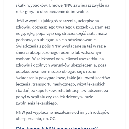
skutki wypadków. Umowę NNW zawierasz zwykle na
rok z góry. To ubezpieczenie dobrowolne.
Jeśli w wyniku jakiegoś zdarzenia, ucierpisz na
zdrowiu, doznasz jego trwałego uszczerbku, złamiesz
nogę, rękę, poparzysz się, stracisz część ciała, masz
podstawy do ubiegania się o odszkodowanie.
Świadczenia z polis NNW wypłacane są też w razie
śmierci ubezpieczonego rodzinie lub wskazanym
osobom. W zależności od wielkości uszczerbku na
zdrowiu i ogólnych warunków ubezpieczenia, poza
odszkodowaniem możesz ubiegać się o różne
świadczenia powypadkowe, takie jak: zwrot kosztów
leczenia, transportu medycznego, wizyt lekarskich
i badań, zakupu leków, rehabilitacji, świadczenie za
pobyt w szpitalu czy zasiłek dzienny w razie
zwolnienia lekarskiego.
NNW jest wypłacane niezależnie od innych rodzajów
ubezpieczenia, np. OC.
​Dla kogo NNW obowiązkowe?