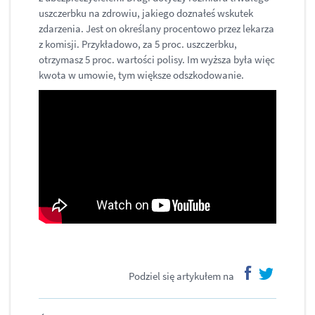
uszczerbku na zdrowiu, jakiego doznałeś wskutek
zdarzenia. Jest on określany procentowo przez lekarza
z komisji. Przykładowo, za 5 proc. uszczerbku,
otrzymasz 5 proc. wartości polisy. Im wyższa była więc
kwota w umowie, tym większe odszkodowanie.
Podziel się artykułem na
facebook
twitter