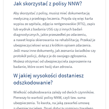
​Jak skorzystać z polisy NNW?
Aby skorzystać z polisy, musisz mieć dokumentację
medyczną z przebiegu leczenia. Przyda się więc karta
wypisu ze szpitala, zdjęcia rentgenowskie (RTG), zapis
lub wydruk z badania USG czy z innych badań
diagnostycznych, jakie przeszedłeś po zdarzeniu,
a nawet kopia skierowania na rehabilitację. Przekaż je
ubezpieczycielowi wraz z krótkim opisem zdarzenia.
Jeśli masz inne dokumenty, jak zeznania świadków czy
protokół policji, dołącz je do swojego zgłoszenia.
Możesz otrzymać od ubezpieczyciela zaproszenie na
badanie, które oceni twój stan zdrowia.
​W jakiej wysokości dostaniesz
odszkodowanie?
Wielkość odszkodowania zależy od dwóch czynników.
Pierwszy to wartość polisy NNW, czyli tzw. suma
ubezpieczenia. To kwota, na jaką zawarłeś umowę
z ubezpieczycielem. Drugi dotyczy rozmiaru trwałego