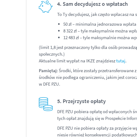
4. Sam decydujesz o wpłatach
To Ty decydujesz, jak często wpłacasz na s
50 zł – minimalna jednorazowa wpłata
8 322 zł – tyle maksymalnie można wpła
12 483 zł – tyle maksymalnie można wpł
(limit 1,8 jest przeznaczony tylko dla osób prowadzą
społecznych.)
Aktualne limit wypłat na IKZE znajdziesz
tutaj
.
Pamiętaj:
Środki, które zostały przetransferowane 
środków nie podlega ograniczeniu, jakim jest coro
w DFE PZU.
5. Przejrzyste opłaty
DFE PZU pobiera opłatę od wpłaconych śro
tych opłat znajdują się w Prospekcie Inf
DFE PZU nie pobiera opłaty za przyjęcie w
niesie również konsekwencji podatkowych