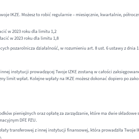
woje IKZE. Możesz to robić regularnie – miesięcznie, kwartalnie, półrocz
cić w 2023 roku dla limitu 1,2
acić w 2023 roku dla limitu 1,8
cych pozarolnicza działalność, w rozumieniu art. 8 ust. 6 ustawy z dnia 
z innej instytucji prowadzącej Twoje IZKE zostaną w całości zaksięgowa
czny limit wpłat. Kolejne wpłaty na IKZE możesz dokonać dopiero po zak
dków pieniężnych oraz opłatę za zarządzanie, które ma dwie składowe s
ormacyjnym DFE PZU.
płaty transferowej z innej instytucji finansowej, która prowadziła Twoje
.