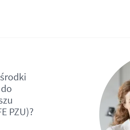
środki
 do
szu
FE PZU)?