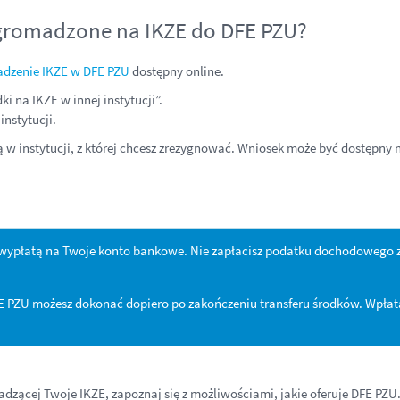
zgromadzone na IKZE do DFE PZU?
adzenie IKZE w DFE PZU
dostępny online.
 na IKZE w innej instytucji”.
nstytucji.
 w instytucji, z której chcesz zrezygnować. Wniosek może być dostępny n
st wypłatą na Twoje konto bankowe. Nie zapłacisz podatku dochodowego 
FE PZU możesz dokonać dopiero po zakończeniu transferu środków. Wpła
owadzącej Twoje IKZE, zapoznaj się z możliwościami, jakie oferuje DFE PZU