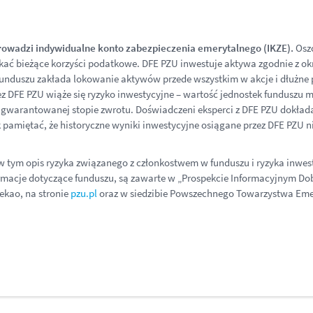
owadzi indywidualne konto zabezpieczenia emerytalnego (IKZE).
Oszc
ać bieżące korzyści podatkowe. DFE PZU inwestuje aktywa zgodnie z okre
 funduszu zakłada lokowanie aktywów przede wszystkim w akcje i dłużn
z DFE PZU wiąże się ryzyko inwestycyjne – wartość jednostek funduszu m
 gwarantowanej stopie zwrotu. Doświadczeni eksperci z DFE PZU dokładaj
 pamiętać, że historyczne wyniki inwestycyjne osiągane przez DFE PZU
 tym opis ryzyka związanego z członkostwem w funduszu i ryzyka inwes
nformacje dotyczące funduszu, są zawarte w „Prospekcie Informacyjnym
kao, na stronie
pzu.pl
oraz w siedzibie Powszechnego Towarzystwa Emer