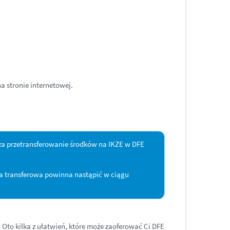
a stronie internetowej.
za przetransferowanie środków na IKZE w DFE
ta transferowa powinna nastąpić w
ciągu
. Oto kilka z ułatwień, które może zaoferować Ci DFE