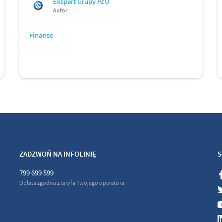
Ekspert Grupy PZU
Autor
Finanse
ZADZWOŃ NA INFOLINIĘ
S
799 699 599
Opłata zgodna z taryfą Twojego operatora