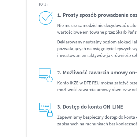
PZU:
1. Prosty sposób prowadzenia os
Nie musisz samodzielnie decydować o alok
wartościowe emitowane przez Skarb Państ
Deklarowany neutralny poziom alokacji a
pozwalających na osiągnięcie lepszych wy
inwestowaniem aktywów jak również z c
2. Możliwość zawarcia umowy on-
Konto IKZE w DFE PZU można założyć prze
możliwość zawarcia umowy również w odd
3. Dostęp do konta ON-LINE
Zapewniamy bezpieczny dostęp do konta on
zapisanych na rachunkach bez konieczno