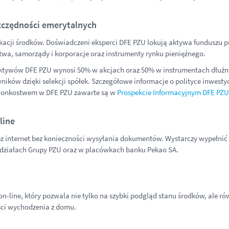
zczędności emerytalnych
acji środków. Doświadczeni eksperci DFE PZU lokują aktywa funduszu pr
wa, samorządy i korporacje oraz instrumenty rynku pieniężnego.
ktywów DFE PZU wynosi 50% w akcjach oraz 50% w instrumentach dłużny
ników dzięki selekcji spółek. Szczegółowe informacje o polityce inwest
złonkostwem w DFE PZU zawarte są w
Prospekcie Informacyjnym DFE PZU
line
z internet bez konieczności wysyłania dokumentów. Wystarczy wypełnić
ziałach Grupy PZU oraz w placówkach banku Pekao SA.
-line, który pozwala nie tylko na szybki podgląd stanu środków, ale ró
ści wychodzenia z domu.