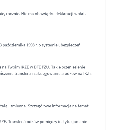
nie, rocznie. Nie ma obowiązku deklaracji wpłat.
13 października 1998 r. o systemie ubezpieczeń
ne na Twoim IKZE w DFE PZU. Takie przeniesienie
ończeniu transferu i zaksięgowaniu środków na IKZE
tałą i zmienną. Szczegółowe informacje na temat
 IKZE. Transfer środków pomiędzy instytucjami nie