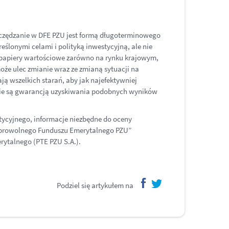
zędzanie w DFE PZU jest formą długoterminowego
ślonymi celami i polityką inwestycyjną, ale nie
e papiery wartościowe zarówno na rynku krajowym,
oże ulec zmianie wraz ze zmianą sytuacji na
ą wszelkich starań, aby jak najefektywniej
 nie są gwarancją uzyskiwania podobnych wyników
tycyjnego, informacje niezbędne do oceny
 Dobrowolnego Funduszu Emerytalnego PZU”
ytalnego (PTE PZU S.A.).
Podziel się artykułem na
facebook
twitter