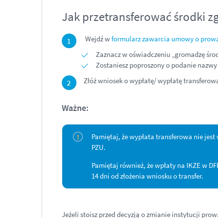
Jak przetransferować środki 
Wejdź w
formularz zawarcia umowy o prow
Zaznacz w oświadczeniu „gromadzę środki
Zostaniesz poproszony o podanie nazwy i
Złóż wniosek o wypłatę/ wypłatę transferową
Ważne:
Pamiętaj, że wypłata transferowa nie je
PZU.
Pamiętaj również, że wpłaty na IKZE w D
14
dni od złożenia wniosku o
transfer.
Jeżeli stoisz przed decyzją o zmianie instytucji pr