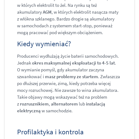
w których elektrolit to żel. Na rynku są też
akumulatory
AGM
, w których elektrolit nasącza maty
z włókna szklanego. Bardzo drogie są akumulatory
w samochodach z systemem start-stop, ponieważ
mogą pracować pod większym obciążeniem.
Kiedy wymieniać?
Producenci wydłużają życie baterii samochodowych.
Jednak
okres maksymalnej eksploatacji to 4-5 lat
.
O wymianie pomyśl, gdy akumulator zaczyna
szwankować i
masz problemy ze startem
. Zwłaszcza
po dłuższej przerwie, zimą, kiedy potrzeba więcej
mocy rozruchowej. Nie zawsze to wina akumulatora.
Takie objawy mogą wskazywać też na problem
z
rozrusznikiem
,
alternatorem
lub
instalacją
elektryczną
w samochodzie.
Profilaktyka i kontrola