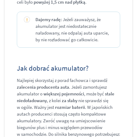
celi było
powyżej 1,5 cm nad płytką
.
Dajemy radę:
Jeżeli zauważysz, że
akumulator jest niedostatecznie
naładowany, nie odpalaj auta uparcie,
by nie rozładować go całkowicie.
Jak dobrać akumulator?
Najlepiej skorzystaj z porad fachowca i sprawdź
zalecenia producenta auta
. Jeżeli zamontujesz
akumulator o
większej pojemności
, może być
stale
niedoładowany
, z kolei
za słaby
nie sprawdzi się
w ogóle. Ważny jest
rozmiar baterii
. W japońskich
autach producenci stosują często kompaktowe
akumulatory. Zwróć uwagę na umiejscowienie
biegunów plus i minus względem przewodów
w samochodzie. Do silnika benzynowego potrzebujesz: