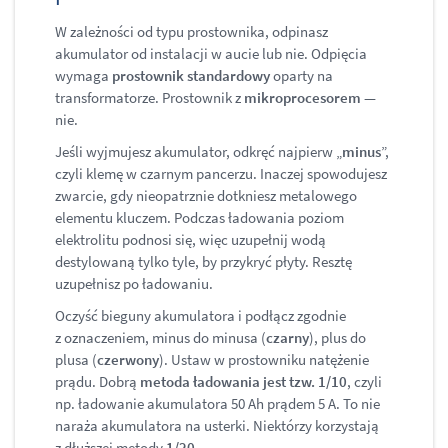
W zależności od typu prostownika, odpinasz
akumulator od instalacji w aucie lub nie. Odpięcia
wymaga
prostownik standardowy
oparty na
transformatorze. Prostownik z
mikroprocesorem
—
nie.
Jeśli wyjmujesz akumulator, odkręć najpierw „
minus
”,
czyli klemę w czarnym pancerzu. Inaczej spowodujesz
zwarcie, gdy nieopatrznie dotkniesz metalowego
elementu kluczem. Podczas ładowania poziom
elektrolitu podnosi się, więc uzupełnij wodą
destylowaną tylko tyle, by przykryć płyty. Resztę
uzupełnisz po ładowaniu.
Oczyść bieguny akumulatora i podłącz zgodnie
z oznaczeniem, minus do minusa (
czarny
), plus do
plusa (
czerwony
). Ustaw w prostowniku natężenie
prądu. Dobrą
metoda ładowania jest tzw. 1/10
, czyli
np. ładowanie akumulatora 50 Ah prądem 5 A. To nie
naraża akumulatora na usterki. Niektórzy korzystają
z dłuższej metody
1/20
.