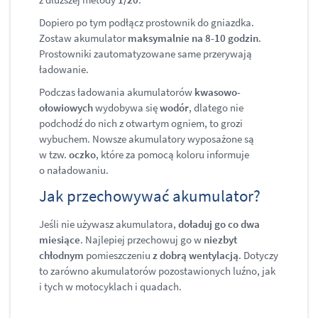
Dopiero po tym podłącz prostownik do gniazdka.
Zostaw akumulator
maksymalnie na 8-10 godzin
.
Prostowniki zautomatyzowane same przerywają
ładowanie.
Podczas ładowania akumulatorów
kwasowo-
ołowiowych
wydobywa się
wodór
, dlatego nie
podchodź do nich z otwartym ogniem, to grozi
wybuchem. Nowsze akumulatory wyposażone są
w tzw.
oczko
, które za pomocą koloru informuje
o naładowaniu.
Jak przechowywać akumulator?
Jeśli nie używasz akumulatora,
doładuj go co dwa
miesiące
. Najlepiej przechowuj go w
niezbyt
chłodnym
pomieszczeniu
z dobrą wentylacją
. Dotyczy
to zarówno akumulatorów pozostawionych luźno, jak
i tych w motocyklach i quadach.