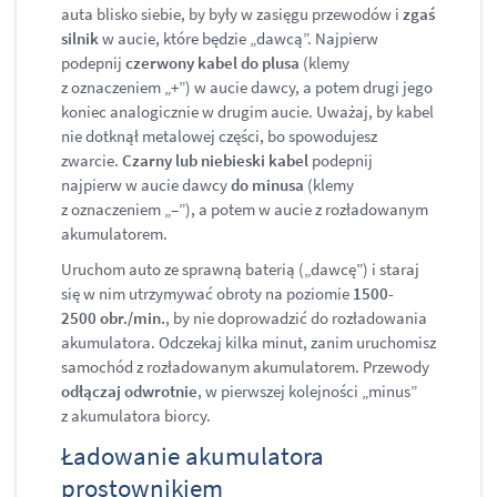
auta blisko siebie, by były w zasięgu przewodów i
zgaś
silnik
w aucie, które będzie „dawcą”. Najpierw
podepnij
czerwony kabel do plusa
(klemy
z oznaczeniem „+”) w aucie dawcy, a potem drugi jego
koniec analogicznie w drugim aucie. Uważaj, by kabel
nie dotknął metalowej części, bo spowodujesz
zwarcie.
Czarny lub niebieski kabel
podepnij
najpierw w aucie dawcy
do minusa
(klemy
z oznaczeniem „–”), a potem w aucie z rozładowanym
akumulatorem.
Uruchom auto ze sprawną baterią („dawcę”) i staraj
się w nim utrzymywać obroty na poziomie
1500-
2500 obr./min.
, by nie doprowadzić do rozładowania
akumulatora. Odczekaj kilka minut, zanim uruchomisz
samochód z rozładowanym akumulatorem. Przewody
odłączaj odwrotnie
, w pierwszej kolejności „minus”
z akumulatora biorcy.
Ładowanie akumulatora
prostownikiem