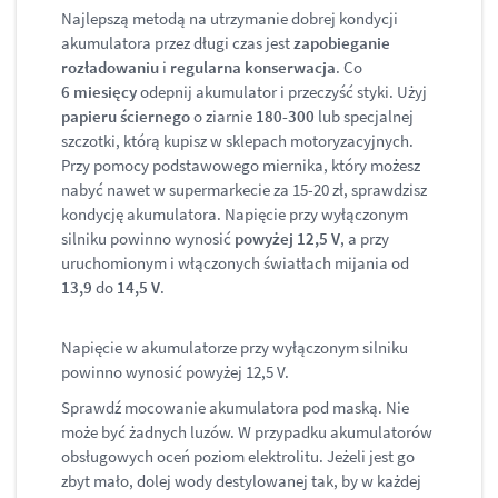
Najlepszą metodą na utrzymanie dobrej kondycji
akumulatora przez długi czas jest
zapobieganie
rozładowaniu
i
regularna konserwacja
. Co
6 miesięcy
odepnij akumulator i przeczyść styki. Użyj
papieru ściernego
o ziarnie
180-300
lub specjalnej
szczotki, którą kupisz w sklepach motoryzacyjnych.
Przy pomocy podstawowego miernika, który możesz
nabyć nawet w supermarkecie za 15-20 zł, sprawdzisz
kondycję akumulatora. Napięcie przy wyłączonym
silniku powinno wynosić
powyżej 12,5 V
, a przy
uruchomionym i włączonych światłach mijania od
13,9
do
14,5 V
.
Napięcie w akumulatorze przy wyłączonym silniku
powinno wynosić powyżej 12,5 V.
Sprawdź mocowanie akumulatora pod maską. Nie
może być żadnych luzów. W przypadku akumulatorów
obsługowych oceń poziom elektrolitu. Jeżeli jest go
zbyt mało, dolej wody destylowanej tak, by w każdej