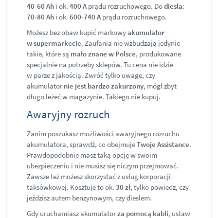
40-60 Ah
i ok.
400 A
prądu rozruchowego. Do
diesla
:
70-80 Ah
i ok.
600-740 A
prądu rozruchowego.
Możesz bez obaw kupić markowy
akumulator
w supermarkecie
. Zaufania nie wzbudzają jedynie
takie, które są
mało znane w Polsce
, produkowane
specjalnie na potrzeby sklepów. Tu cena nie idzie
w parze z jakością. Zwróć tylko uwagę, czy
akumulator
nie jest bardzo zakurzony
, mógł zbyt
długo leżeć w magazynie. Takiego nie kupuj.
Awaryjny rozruch
Zanim poszukasz możliwości awaryjnego rozruchu
akumulatora, sprawdź, co obejmuje
Twoje Assistance
.
Prawdopodobnie masz taką opcję w swoim
ubezpieczeniu i nie musisz się niczym przejmować.
Zawsze też możesz skorzystać z usług korporacji
taksówkowej. Kosztuje to ok.
30 zł
, tylko powiedz, czy
jeździsz autem benzynowym, czy dieslem.
Gdy uruchamiasz akumulator
za pomocą kabli
, ustaw