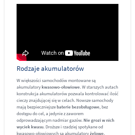
Rodzaje akumulatorów
W większości samochodów montowane są
akumulatory
kwasowo-ołowiowe
. W starszych autach
konstrukcja akumulatorów pozwala kontrolować ilość
cieczy znajdującej się w celach. Nowsze samochody
mają bezpieczniejsze
baterie bezobsługowe
, bez
dostępu do cel, a jedynie z zaworem
odprowadzającym nadmiar gazów.
Nie grozi w nich
wyciek kwasu
. Droższe i rzadziej spotykane od
kwasowo-ołowiowych są akumulatory
żelowe
,