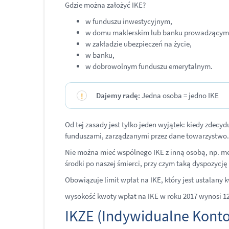
Gdzie można założyć IKE?
w funduszu inwestycyjnym,
w domu maklerskim lub banku prowadzącym 
w zakładzie ubezpieczeń na życie,
w banku,
w dobrowolnym funduszu emerytalnym.
Dajemy radę:
Jedna osoba = jedno IKE
Od tej zasady jest tylko jeden wyjątek: kiedy zde
funduszami, zarządzanymi przez dane towarzystwo.
Nie można mieć wspólnego IKE z inną osobą, np. mę
środki po naszej śmierci, przy czym taką dyspozyc
Obowiązuje limit wpłat na IKE, który jest ustalany
wysokość kwoty wpłat na IKE w roku 2017 wynosi 12
IKZE (Indywidualne Kont