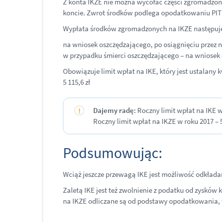
Z konta IKZE nie można wycofać części zgromadzony
koncie. Zwrot środków podlega opodatkowaniu PIT
Wypłata środków zgromadzonych na IKZE nast
na wniosek oszczędzającego, po osiągnięciu przez 
w przypadku śmierci oszczędzającego – na wniosek
Obowiązuje limit wpłat na IKE, który jest ustalany
5 115,6 zł
Dajemy radę:
Roczny limit wpłat na IKE w 
Roczny limit wpłat na IKZE w roku 2017 – 5 
Podsumowując:
Wciąż jeszcze przewagą IKE jest możliwość odkłada
Zaletą IKE jest też zwolnienie z podatku od zysków
na IKZE odliczane są od podstawy opodatkowania, 