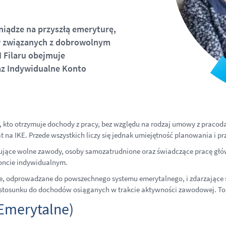
niądze na przyszłą emeryturę,
w związanych z dobrowolnym
 Filaru obejmuje
az Indywidualne Konto
 kto otrzymuje dochody z pracy, bez względu na rodzaj umowy z pracod
na IKE. Przede wszystkich liczy się jednak umiejętność planowania i p
nujące wolne zawody, osoby samozatrudnione oraz świadczące pracę g
oncie indywidualnym.
ne, odprowadzane do powszechnego systemu emerytalnego, i zdarzające
 stosunku do dochodów osiąganych w trakcie aktywności zawodowej. To 
Emerytalne)