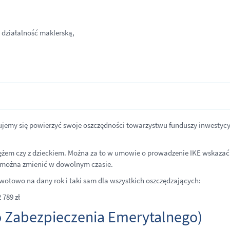
działalność maklerską,
cydujemy się powierzyć swoje oszczędności towarzystwu funduszy inwest
żem czy z dzieckiem. Można za to w umowie o prowadzenie IKE wskazać 
ję można zmienić w dowolnym czasie.
 kwotowo na dany rok i taki sam dla wszystkich oszczędzających:
 789 zł
o Zabezpieczenia Emerytalnego)