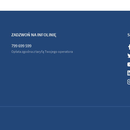
ZADZWOŃ NA INFOLINIĘ
S
799 699 599
Opłata zgodna z taryfą Twojego operatora