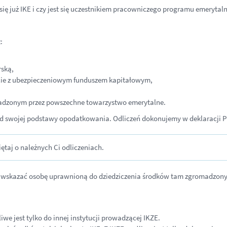
się już IKE i czy jest się uczestnikiem pracowniczego programu emerytal
:
rską,
cie z ubezpieczeniowym funduszem kapitałowym,
dzonym przez powszechne towarzystwo emerytalne.
d swojej podstawy opodatkowania. Odliczeń dokonujemy w deklaracji P
ętaj o należnych Ci odliczeniach.
 wskazać osobę uprawnioną do dziedziczenia środków tam zgromadzony
e jest tylko do innej instytucji prowadzącej IKZE.