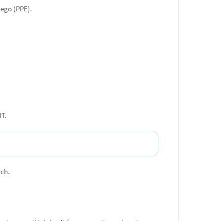
nego (PPE).
IT.
ch.