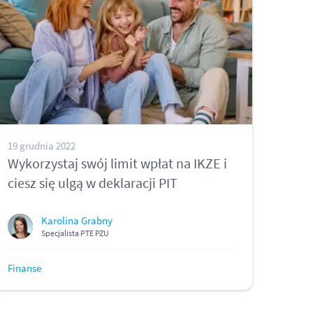
19 grudnia 2022
Wykorzystaj swój limit wpłat na IKZE i
ciesz się ulgą w deklaracji PIT
Karolina Grabny
Specjalista PTE PZU
Finanse