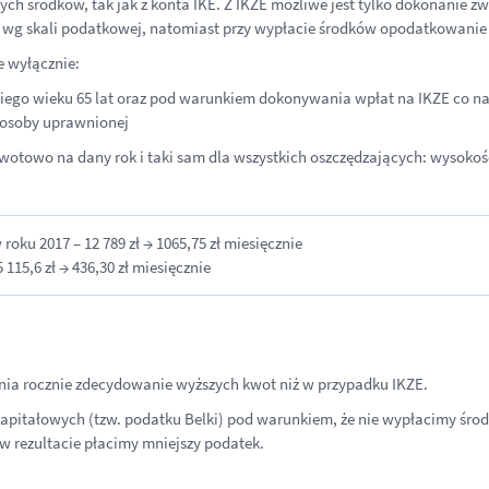
ch środków, tak jak z konta IKE. Z IKZE możliwe jest tylko dokonanie
 wg skali podatkowej, natomiast przy wypłacie środków opodatkowanie
ępuje wyłącznie:
niego wieku 65 lat oraz pod warunkiem dokonywania wpłat na IKZE co na
 osoby uprawnionej
 kwotowo na dany rok i taki sam dla wszystkich oszczędzających: wysoko
roku 2017 – 12 789 zł → 1065,75 zł miesięcznie
115,6 zł → 436,30 zł miesięcznie
nia rocznie zdecydowanie wyższych kwot niż w przypadku IKZE.
 kapitałowych (tzw. podatku Belki) pod warunkiem, że nie wypłacimy środ
w rezultacie płacimy mniejszy podatek.