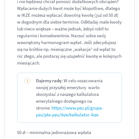
i nie będziesz chciał ponosić dodatkowych obciążeń?
Wpłacanie dużych kwot może być kłopotliwe, dlatego
w IKZE możesz wpłacać dowolną kwotę (już od 50 zł)
w dogodnym dla siebie terminie. Odkładaj małe kwoty
lub nieco większe – ważne jednak, żebyś robił to
regularnie i konsekwentnie. Narzuć sobie swój
wewnętrzny harmonogram wpłat. Jeśli zdecydujesz
się na krótkie np. miesięczne „wakacje” od wpłat to
nic złego, ale postaraj się uzupełnić kwotę w kolejnych
miesiącach.
Dajemy radę:
W celu oszacowania
swojej przyszłej emerytury warto
skorzystać z naszego kalkulatora
emerytalnego dostępnego na
stronie:
https://www.pzu.pl/grupa-
pzu/pte-pzu/ikze/kalkulator-ikze
50 zł – minimalna jednorazowa wpłata