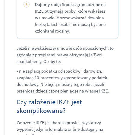
Dajemy radę:
Środki zgromadzone na
IKZE otrzymają osoby, które wskażesz
w umowie. Możesz wskazać dowolna
liczbę takich osób i nie muszą być one
członkami rodziny.
Jeżeli nie wskażesz w umowie osób uposażonych, to
zgodnie z przepisami prawa otrzymają je Twoi
spadkobiercy. Osoby te:
• nie zapłacą podatku od spadków i darowizn,
• zapłacą 10-procentowy zryczałtowany podatek
dochodowy. Nie będą musiały tego robić, jeżeli
przeniosą dziedziczone pieniądze na własne IKZE.
​Czy założenie IKZE jest
skomplikowane?
Założenie IKZE jest bardzo proste – wystarczy
wypełnić jedynie formularz online dostępny na