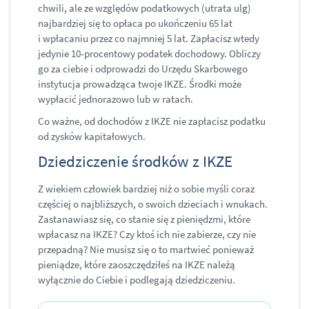
chwili, ale ze względów podatkowych (utrata ulg)
najbardziej się to opłaca po ukończeniu 65 lat
i wpłacaniu przez co najmniej 5 lat. Zapłacisz wtedy
jedynie 10-procentowy podatek dochodowy. Obliczy
go za ciebie i odprowadzi do Urzędu Skarbowego
instytucja prowadząca twoje IKZE. Środki może
wypłacić jednorazowo lub w ratach.
Co ważne, od dochodów z IKZE nie zapłacisz podatku
od zysków kapitałowych.
​Dziedziczenie środków z IKZE
Z wiekiem człowiek bardziej niż o sobie myśli coraz
częściej o najbliższych, o swoich dzieciach i wnukach.
Zastanawiasz się, co stanie się z pieniędzmi, które
wpłacasz na IKZE? Czy ktoś ich nie zabierze, czy nie
przepadną? Nie musisz się o to martwieć ponieważ
pieniądze, które zaoszczędziłeś na IKZE należą
wyłącznie do Ciebie i podlegają dziedziczeniu.