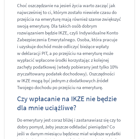
Choć oszczędzanie na jesień życia warto zacząć jak
najwcześniej to ci, którym zostało niewiele czasu do
przejścia na emeryturę mają również szanse zwiększyć
swoją emeryturę. Dla takich osób dobrym
rozwiązaniem będzie IKZE, czyli Indywidualne Konto
Zabezpieczenia Emerytalnego. Osoba, która pracuje
i uzyskuje dochód może odliczyć bieżące wpłaty
w deklaracji PIT, a po przejściu na emeryturę może
wypłacić wpłacone środki korzystając z kolejnej
zachęty podatkowej (wtedy pobierany jest tylko 10%
zryczałtowany podatek dochodowy). Oszczędności
w IKZE mogą być jednym z dodatkowych źródeł
Twojego dochodu po przejściu na emeryturę.
​Czy wpłacanie na IKZE nie będzie
dla mnie uciążliwe?
Do emerytury jest coraz bliżej i zastanawiasz się czy to
dobry pomysł, żeby jeszcze odkładać pieniądze? Co
jeśli w danym miesiącu będziesz miał większe wydatki