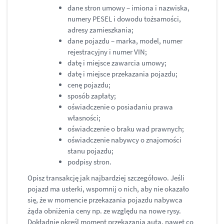
dane stron umowy – imiona i nazwiska,
numery PESEL i dowodu tożsamości,
adresy zamieszkania;
dane pojazdu – marka, model, numer
rejestracyjny i numer VIN;
datę i miejsce zawarcia umowy;
datę i miejsce przekazania pojazdu;
cenę pojazdu;
sposób zapłaty;
oświadczenie o posiadaniu prawa
własności;
oświadczenie o braku wad prawnych;
oświadczenie nabywcy o znajomości
stanu pojazdu;
podpisy stron.
Opisz transakcję jak najbardziej szczegółowo. Jeśli
pojazd ma usterki, wspomnij o nich, aby nie okazało
się, że w momencie przekazania pojazdu nabywca
żąda obniżenia ceny np. ze względu na nowe rysy.
Dokładnie określ moment przekazania auta, nawet co