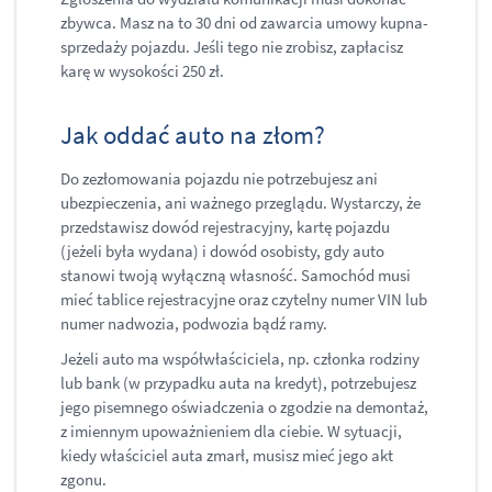
zbywca. Masz na to 30 dni od zawarcia umowy kupna-
sprzedaży pojazdu. Jeśli tego nie zrobisz, zapłacisz
karę w wysokości 250 zł.
Jak oddać auto na złom?
Do zezłomowania pojazdu nie potrzebujesz ani
ubezpieczenia, ani ważnego przeglądu. Wystarczy, że
przedstawisz dowód rejestracyjny, kartę pojazdu
(jeżeli była wydana) i dowód osobisty, gdy auto
stanowi twoją wyłączną własność. Samochód musi
mieć tablice rejestracyjne oraz czytelny numer VIN lub
numer nadwozia, podwozia bądź ramy.
Jeżeli auto ma współwłaściciela, np. członka rodziny
lub bank (w przypadku auta na kredyt), potrzebujesz
jego pisemnego oświadczenia o zgodzie na demontaż,
z imiennym upoważnieniem dla ciebie. W sytuacji,
kiedy właściciel auta zmarł, musisz mieć jego akt
zgonu.