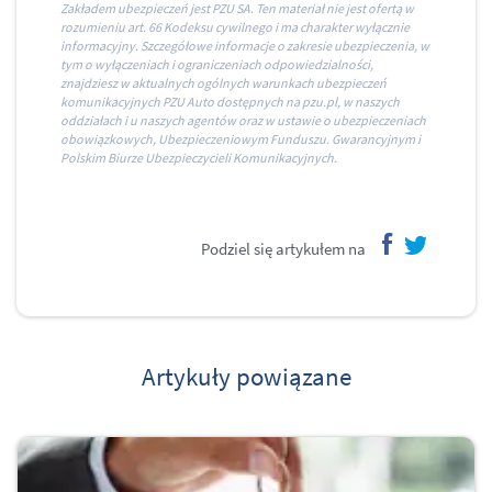
Zakładem ubezpieczeń jest PZU SA. Ten materiał nie jest ofertą w
rozumieniu art. 66 Kodeksu cywilnego i ma charakter wyłącznie
informacyjny. Szczegółowe informacje o zakresie ubezpieczenia, w
tym o wyłączeniach i ograniczeniach odpowiedzialności,
znajdziesz w aktualnych ogólnych warunkach ubezpieczeń
komunikacyjnych PZU Auto dostępnych na pzu.pl, w naszych
oddziałach i u naszych agentów oraz w ustawie o ubezpieczeniach
obowiązkowych, Ubezpieczeniowym Funduszu. Gwarancyjnym i
Polskim Biurze Ubezpieczycieli Komunikacyjnych.
Podziel się artykułem na
facebook
twitter
Artykuły powiązane