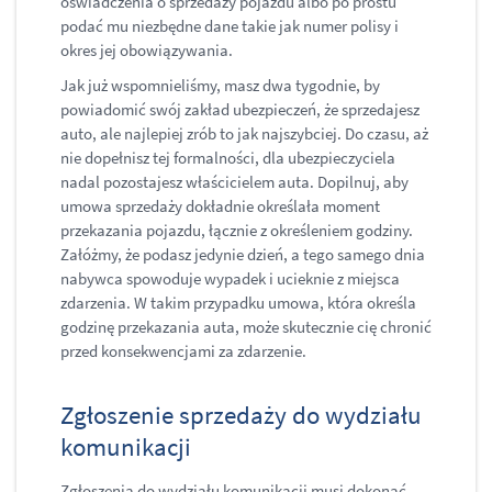
oświadczenia o sprzedaży pojazdu albo po prostu
podać mu niezbędne dane takie jak numer polisy i
okres jej obowiązywania.
Jak już wspomnieliśmy, masz dwa tygodnie, by
powiadomić swój zakład ubezpieczeń, że sprzedajesz
auto, ale najlepiej zrób to jak najszybciej. Do czasu, aż
nie dopełnisz tej formalności, dla ubezpieczyciela
nadal pozostajesz właścicielem auta. Dopilnuj, aby
umowa sprzedaży dokładnie określała moment
przekazania pojazdu, łącznie z określeniem godziny.
Załóżmy, że podasz jedynie dzień, a tego samego dnia
nabywca spowoduje wypadek i ucieknie z miejsca
zdarzenia. W takim przypadku umowa, która określa
godzinę przekazania auta, może skutecznie cię chronić
przed konsekwencjami za zdarzenie.
Zgłoszenie sprzedaży do wydziału
komunikacji
Zgłoszenia do wydziału komunikacji musi dokonać