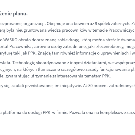
enie planu.
ozproszonej organizacji. Obejmuje ona bowiem aż 9 spółek zależnych. Z
arierą była nieugruntowana wiedza pracowników w temacie Pracowniczy
o WASKO obrało dobrze znaną sobie drogę, którą można streścić dwoma sł
rtal Pracownika, zarówno osoby zatrudnione, jak i zleceniobiorcy, mogą
ryturę taki jak PPK. Znajdą tam również informacje o uprawnieniach i 
tała. Technologię skoordynowano z innymi działaniami, we współpracy
jnych, na których tłumaczono szczegółowo zasady funkcjonowania planu
znie, gwarantując utrzymanie zainteresowania tematem PPK.
y się, zaufali przedstawionej im inicjatywie. Aż 80 procent zatrudnion
zna platforma do obsługi PPK w firmie. Pozwala ona na kompleksowe za