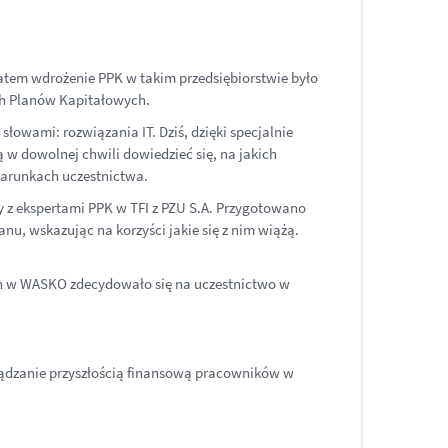
atem wdrożenie PPK w takim przedsiębiorstwie było
ch Planów Kapitałowych.
owami: rozwiązania IT. Dziś, dzięki specjalnie
 w dowolnej chwili dowiedzieć się, na jakich
warunkach uczestnictwa.
 z ekspertami PPK w TFI z PZU S.A. Przygotowano
, wskazując na korzyści jakie się z nim wiążą.
ych w WASKO zdecydowało się na uczestnictwo w
rządzanie przyszłością finansową pracowników w