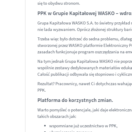
się to obydwu stronom.
PPK w Grupie Kapitałowej WASKO – wdroż
Grupa Kapitałowa WASKO S.A. to świetny przykład r
nie lada wyzwaniem. Oprócz złożonej struktury b
Trzeba więc było dotrzeć do sedna problemu, dlateg
stworzonej przez WASKO platformie Elektroniczny Po
zasadach funkcjonuje program oszczędzania na eme
Na tym jednak Grupa Kapitałowa WASKO nie poprzes
wspólnie zestawy dedykowanych materiałów edukacy
Całość publikacji odbywała się stopniowo i cyklic
Rezultat? Pracownicy, nawet Ci dotychczas wahając
PPK.
Platforma do korzystnych zmian.
Warto pomyśleć o potencjale, jaki daje elektronic
takich obszarach jak:
wspomniane już uczestnictwo w PPK,