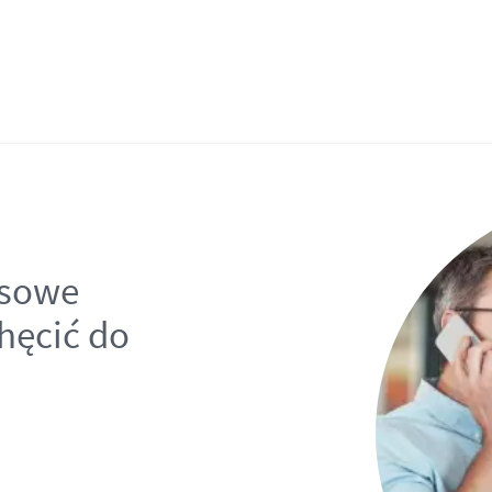
nsowe
hęcić do