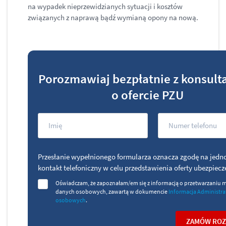
na wypadek nieprzewidzianych sytuacji i kosztów
związanych z naprawą bądź wymianą opony na nową.