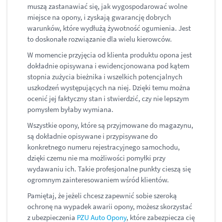
muszą zastanawiać się, jak wygospodarować wolne
miejsce na opony, i zyskają gwarancję dobrych
warunków, które wydłużą żywotność ogumienia. Jest
to doskonałe rozwiązanie dla wielu kierowców.
W momencie przyjęcia od klienta produktu opona jest
dokładnie opisywana i ewidencjonowana pod kątem
stopnia zużycia bieżnika i wszelkich potencjalnych
uszkodzeń występujących na niej. Dzięki temu można
ocenić jej faktyczny stan i stwierdzić, czy nie lepszym
pomysłem byłaby wymiana.
Wszystkie opony, które są przyjmowane do magazynu,
są dokładnie opisywane i przypisywane do
konkretnego numeru rejestracyjnego samochodu,
dzięki czemu nie ma możliwości pomyłki przy
wydawaniu ich. Takie profesjonalne punkty cieszą się
ogromnym zainteresowaniem wśród klientów.
Pamiętaj, że jeżeli chcesz zapewnić sobie szeroką
ochronę na wypadek awarii opony, możesz skorzystać
z ubezpieczenia
PZU Auto Opony
, które zabezpiecza cię