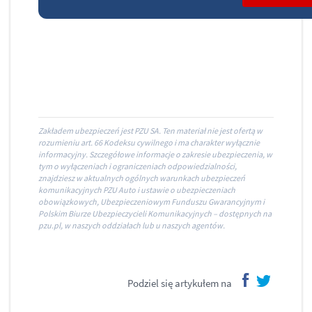
Zakładem ubezpieczeń jest PZU SA. Ten materiał nie jest ofertą w
rozumieniu art. 66 Kodeksu cywilnego i ma charakter wyłącznie
informacyjny. Szczegółowe informacje o zakresie ubezpieczenia, w
tym o wyłączeniach i ograniczeniach odpowiedzialności,
znajdziesz w aktualnych ogólnych warunkach ubezpieczeń
komunikacyjnych PZU Auto i ustawie o ubezpieczeniach
obowiązkowych, Ubezpieczeniowym Funduszu Gwarancyjnym i
Polskim Biurze Ubezpieczycieli Komunikacyjnych – dostępnych na
pzu.pl, w naszych oddziałach lub u naszych agentów.
Podziel się artykułem na
facebook
twitter