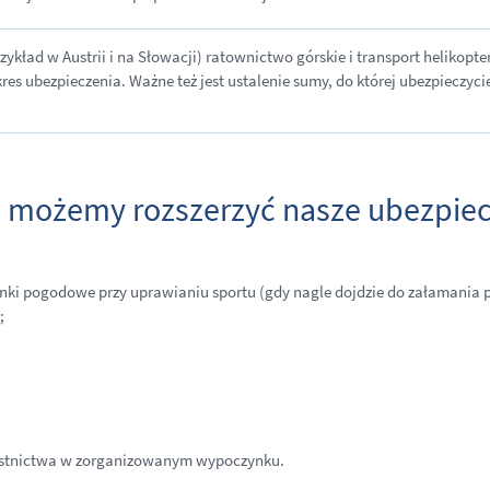
zykład w Austrii i na Słowacji) ratownictwo górskie i transport helikopt
kres ubezpieczenia. Ważne też jest ustalenie sumy, do której ubezpieczy
i możemy rozszerzyć nasze ubezpie
ki pogodowe przy uprawianiu sportu (gdy nagle dojdzie do załamania po
;
zestnictwa w zorganizowanym wypoczynku.