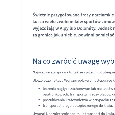
Świetnie przygotowane trasy narciarskie
kuszą wielu zwolenników sportów zimowy
wyjeżdżają w Alpy lub Dolomity. Jednak na
za granicą jak u siebie, powinni pamiętać
Na co zwrócić uwagę wybi
Najważniejsza sprawa to zakres i przedmiot ubezpie
Ubezpieczenie typu Wojażer pokrywa następujące k
leczenia nagłych zachorowań lub następstw n
opatrunkowych, transportu między placówk
poszukiwania i ratownictwa w przypadku zagi
transport chorego ubezpieczonego do kraju.
Uwaga! Ubezpieczenie obejmuje transport do kraju, a