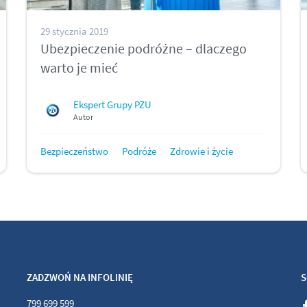
29 stycznia 2019
Ubezpieczenie podróżne – dlaczego
warto je mieć
Ekspert Grupy PZU
Autor
Bezpieczeństwo
Podróże
Zdrowie i życie
ZADZWOŃ NA INFOLINIĘ
S
799 699 599