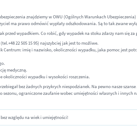
 ubezpieczenia znajdziemy w OWU (Ogólnych Warunkach Ubezpieczenia) p
czyciel ma prawo odmówić wypłaty odszkodowania. Są to tak zwane wył
nak przed wypadkiem. Co robić, gdy wypadek na stoku zdarzy nam się za 
l.+48 22 505 15 95) najszybciej jak jest to możliwe.
k Centrum: imię i nazwisko, okoliczności wypadku, jaka pomoc jest pot
go.
cję medyczną.
okoliczności wypadku i wysokości roszczenia.
zd przebiegał bez żadnych przykrych niespodzianek. Na pewno nasze szans
do sezonu, ograniczone zaufanie wobec umiejętności własnych i innych n
bez względu na wiek i umiejętności!