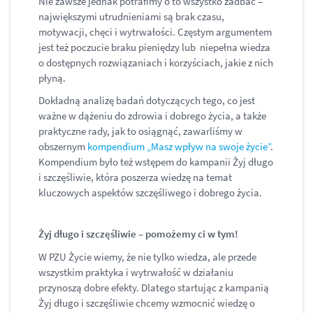
Nie zawsze jednak potrafimy o to wszystko zadbać ‒
największymi utrudnieniami są brak czasu,
motywacji, chęci i wytrwałości. Częstym argumentem
jest też poczucie braku pieniędzy lub niepełna wiedza
o dostępnych rozwiązaniach i korzyściach, jakie z nich
płyną.
Dokładną analizę badań dotyczących tego, co jest
ważne w dążeniu do zdrowia i dobrego życia, a także
praktyczne rady, jak to osiągnąć, zawarliśmy w
obszernym
kompendium „Masz wpływ na swoje życie”
.
Kompendium było też wstępem do kampanii Żyj długo
i szczęśliwie, która poszerza wiedzę na temat
kluczowych aspektów szczęśliwego i dobrego życia.
Żyj długo i szczęśliwie – pomożemy ci w tym!
W PZU Życie wiemy, że nie tylko wiedza, ale przede
wszystkim praktyka i wytrwałość w działaniu
przynoszą dobre efekty. Dlatego startując z kampanią
Żyj długo i szczęśliwie chcemy wzmocnić wiedzę o