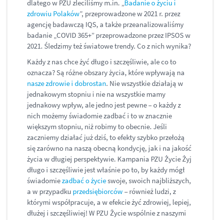
dlatego w PZU zleciliśmy m.in. „
Badanie o życiu i
zdrowiu Polaków
”, przeprowadzone w 2021 r. przez
agencję badawczą IQS, a także przeanalizowaliśmy
badanie „COVID 365+” przeprowadzone przez IPSOS w
2021. Śledzimy też światowe trendy. Co z nich wynika?
Każdy z nas chce żyć długo i szczęśliwie, ale co to
oznacza? Są różne obszary życia, które wpływają na
nasze zdrowie i dobrostan
. Nie wszystkie działają w
jednakowym stopniu i nie na wszystkie mamy
jednakowy wpływ, ale jedno jest pewne – o każdy z
nich możemy świadomie zadbać i to w znacznie
większym stopniu, niż robimy to obecnie. Jeśli
zaczniemy działać już dziś, to efekty szybko przełożą
się zarówno na naszą obecną kondycję, jak i na jakość
życia w długiej perspektywie. Kampania PZU Życie Żyj
długo i szczęśliwie jest właśnie po to, by każdy mógł
świadomie
zadbać o życie
swoje, swoich najbliższych,
a w przypadku
przedsiębiorców
‒ również ludzi, z
którymi współpracuje, a w efekcie żyć zdrowiej, lepiej,
dłużej i szczęśliwiej! W PZU Życie wspólnie z naszymi