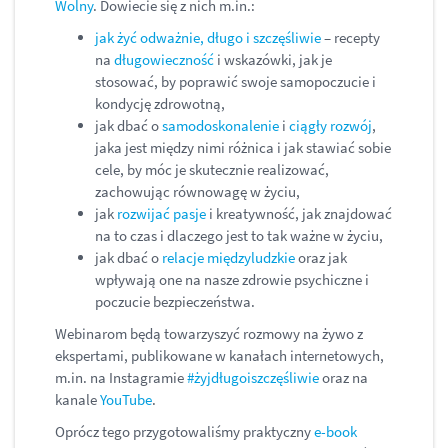
Wolny
. Dowiecie się z nich m.in.:
jak żyć odważnie, długo i szczęśliwie
– recepty
na
długowieczność
i wskazówki, jak je
stosować, by poprawić swoje samopoczucie i
kondycję zdrowotną,
jak dbać o
samodoskonalenie
i
ciągły rozwój
,
jaka jest między nimi różnica i jak stawiać sobie
cele, by móc je skutecznie realizować,
zachowując równowagę w życiu,
jak
rozwijać pasje
i kreatywność, jak znajdować
na to czas i dlaczego jest to tak ważne w życiu,
jak dbać o
relacje międzyludzkie
oraz jak
wpływają one na nasze zdrowie psychiczne i
poczucie bezpieczeństwa.
Webinarom będą towarzyszyć rozmowy na żywo z
ekspertami, publikowane w kanałach internetowych,
m.in. na Instagramie
#żyjdługoiszczęśliwie
oraz na
kanale
YouTube
.
Oprócz tego przygotowaliśmy praktyczny
e-book