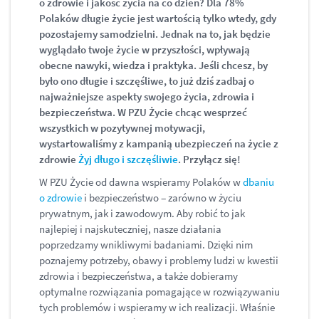
o zdrowie i jakość życia na co dzień? Dla 78%
Polaków długie życie jest wartością tylko wtedy, gdy
pozostajemy samodzielni. Jednak na to, jak będzie
wyglądało twoje życie w przyszłości, wpływają
obecne nawyki, wiedza i praktyka. Jeśli chcesz, by
było ono długie i szczęśliwe, to już dziś zadbaj o
najważniejsze aspekty swojego życia, zdrowia i
bezpieczeństwa. W PZU Życie chcąc wesprzeć
wszystkich w pozytywnej motywacji,
wystartowaliśmy z kampanią ubezpieczeń na życie z
zdrowie
Żyj długo i szczęśliwie
. Przyłącz się!
W PZU Życie od dawna wspieramy Polaków w
dbaniu
o zdrowie
i bezpieczeństwo ‒ zarówno w życiu
prywatnym, jak i zawodowym. Aby robić to jak
najlepiej i najskuteczniej, nasze działania
poprzedzamy wnikliwymi badaniami. Dzięki nim
poznajemy potrzeby, obawy i problemy ludzi w kwestii
zdrowia i bezpieczeństwa, a także dobieramy
optymalne rozwiązania pomagające w rozwiązywaniu
tych problemów i wspieramy w ich realizacji. Właśnie