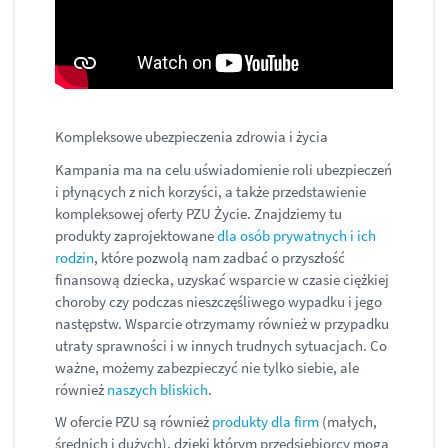
Kompleksowe ubezpieczenia zdrowia i życia
Kampania ma na celu uświadomienie roli ubezpieczeń
i płynących z nich korzyści, a także przedstawienie
kompleksowej oferty PZU Życie. Znajdziemy tu
produkty zaprojektowane
dla osób prywatnych i ich
rodzin
, które pozwolą nam zadbać o przyszłość
finansową dziecka, uzyskać wsparcie w czasie ciężkiej
choroby czy podczas nieszczęśliwego wypadku i jego
następstw. Wsparcie otrzymamy również w przypadku
utraty sprawności i w innych trudnych sytuacjach. Co
ważne, możemy zabezpieczyć nie tylko siebie, ale
również
naszych bliskich
.
W ofercie PZU są również
produkty dla firm
(małych,
średnich i dużych), dzięki którym przedsiębiorcy mogą