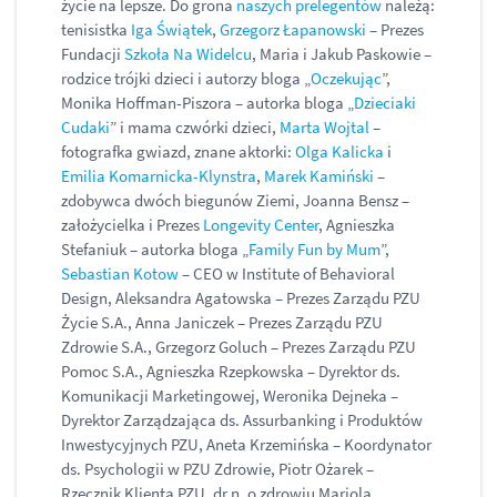
życie na lepsze. Do grona
naszych prelegentów
należą:
tenisistka
Iga Świątek
,
Grzegorz Łapanowski
– Prezes
Fundacji
Szkoła Na Widelcu
, Maria i Jakub Paskowie –
rodzice trójki dzieci i autorzy bloga „
Oczekując
”,
Monika Hoffman-Piszora – autorka bloga „
Dzieciaki
Cudaki
” i mama czwórki dzieci,
Marta Wojtal
–
fotografka gwiazd, znane aktorki:
Olga Kalicka
i
Emilia Komarnicka-Klynstra
,
Marek Kamiński
–
zdobywca dwóch biegunów Ziemi, Joanna Bensz –
założycielka i Prezes
Longevity Center
, Agnieszka
Stefaniuk – autorka bloga „
Family Fun by Mum
”,
Sebastian Kotow
– CEO w Institute of Behavioral
Design, Aleksandra Agatowska – Prezes Zarządu PZU
Życie S.A., Anna Janiczek – Prezes Zarządu PZU
Zdrowie S.A., Grzegorz Goluch – Prezes Zarządu PZU
Pomoc S.A., Agnieszka Rzepkowska – Dyrektor ds.
Komunikacji Marketingowej, Weronika Dejneka –
Dyrektor Zarządzająca ds. Assurbanking i Produktów
Inwestycyjnych PZU, Aneta Krzemińska – Koordynator
ds. Psychologii w PZU Zdrowie, Piotr Ożarek –
Rzecznik Klienta PZU, dr n. o zdrowiu Mariola