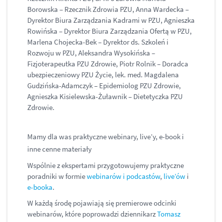
Borowska – Rzecznik Zdrowia PZU, Anna Wardecka –
Dyrektor Biura Zarządzania Kadrami w PZU, Agnieszka
Rowińska – Dyrektor Biura Zarządzania Ofertą w PZU,
Marlena Chojecka-Bek – Dyrektor ds. Szkoleń i
Rozwoju w PZU, Aleksandra Wysokińska –
Fizjoterapeutka PZU Zdrowie, Piotr Rolnik – Doradca
ubezpieczeniowy PZU Życie, lek. med. Magdalena
Gudzińska-Adamczyk – Epidemiolog PZU Zdrowie,
Agnieszka Kisielewska-Żuławnik – Dietetyczka PZU
Zdrowie.
Mamy dla was praktyczne webinary, live’y, e-book i
inne cenne materiały
Wspólnie z ekspertami przygotowujemy praktyczne
poradniki w formie
webinarów i podcastów
,
live’ów
i
e-booka
.
W każdą środę pojawiają się premierowe odcinki
webinarów, które poprowadzi dziennikarz
Tomasz