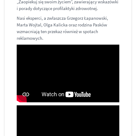
„Zaopiekuj się swoim życiem”, zawierający wskazówki
i porady dotyczące profilaktyki zdrowotnej.
Nasi eksperci, a zwłaszcza Grzegorz Łapanowski,
Marta Wojtal, Olga Kalicka oraz rodzina Pasków
wzmacniają ten przekaz również w spotach
reklamowych.