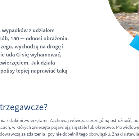
13 wypadków z udziałem
osób, 150 — odnosi obrażenia.
zego, wychodzą na drogę i
 nie uda Ci się wyhamować,
wierzęciem. Jak działa
polisy lepiej naprawiać taką
ostrzegawcze?
nia z dzikimi zwierzętami. Zachowaj wówczas szczególną ostrożność, b
iejscach, w których zwierzęta pojawiają się stale lub okresowo. Prawidł
odowawczą za zdarzenia, gdy nie dopełnił tego obowiązku. Znaki ustawi