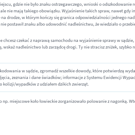
miejscu, gdzie nie było znaku ostrzegawczego, wnioski o odszkodowanie 
 ale nie mają takiego obowiązku. Wyjaśnienie takich spraw, nawet gdy i
 na drodze, w którym kończy się granica odpowiedzialności jednego nadl
nie postawił znaku albo udowodnić nadleśnictwu, że wiedziało o przebie
e chcesz czekać z naprawą samochodu na wyjaśnienie sprawy w sądzie, sk
, wskaż nadleśnictwo lub zarządcę drogi. Ty nie stracisz zniżek, szybko
zkodowania w sądzie, zgromadź wszelkie dowody, które potwierdzą wydar
 zdjęcia, zeznania i dane świadków; informacje z Systemu Ewidencji Wypa
o kolizji/wypadków z udziałem dzikich zwierząt.
 bo np. miejscowe koło łowieckie zorganizowało polowanie z nagonką. Wte