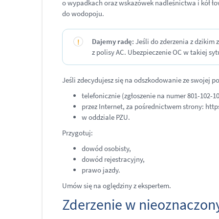
o wypadkach oraz wskazówek nadleśnictwa i kół łowie
do wodopoju.
Dajemy radę:
Jeśli do zderzenia z dzikim
z polisy AC. Ubezpieczenie OC w takiej syt
​Jeśli zdecydujesz się na odszkodowanie ze swojej po
telefonicznie (zgłoszenie na numer 801-102-10
przez Internet, za pośrednictwem strony: htt
w oddziale PZU.
Przygotuj:
dowód osobisty,
dowód rejestracyjny,
prawo jazdy.
Umów się na oględziny z ekspertem.
Zderzenie w nieoznaczon