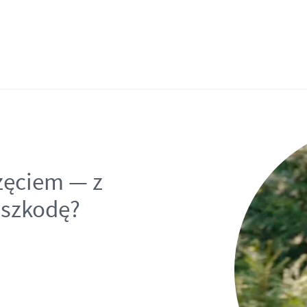
rzęciem — z
ć szkodę?