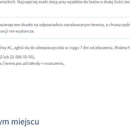
ckich. Najczęściej znaki stoją przy wjeździe do lasów o dużej ilości zwi
 zwierzęciem doszło na odpowiednio oznakowanym terenie, a chcesz szybk
uacji nie wystarcza.
lisy AC, zgłoś się do ubezpieczyciela w ciągu 7 dni od zdarzenia. Możesz t
2 lub 22-566-55-55),
ps://www.pzu.pl/szkody-i-roszczenia,
ym miejscu