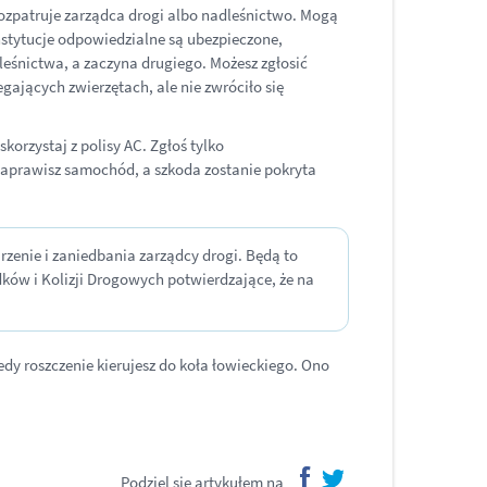
rozpatruje zarządca drogi albo nadleśnictwo. Mogą
nstytucje odpowiedzialne są ubezpieczone,
eśnictwa, a zaczyna drugiego. Możesz zgłosić
gających zwierzętach, ale nie zwróciło się
orzystaj z polisy AC. Zgłoś tylko
 naprawisz samochód, a szkoda zostanie pokryta
zenie i zaniedbania zarządcy drogi. Będą to
dków i Kolizji Drogowych potwierdzające, że na
dy roszczenie kierujesz do koła łowieckiego. Ono
Podziel się artykułem na